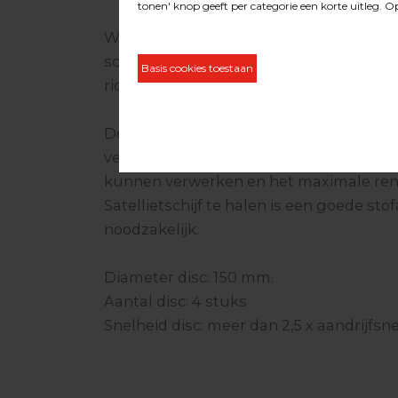
Werken met de Duoline® Satellietschijv
schuurbeeld dankzij de vier schijven di
richting draaien ten opzichte van de aand
Doordat de Duoline® Satellietschijf vee
veel houtstof ontwikkeld. Om deze hout
kunnen verwerken en het maximale re
Satellietschijf te halen is een goede stof
noodzakelijk.
Diameter disc: 150 mm.
Aantal disc: 4 stuks
Snelheid disc: meer dan 2,5 x aandrijfsn