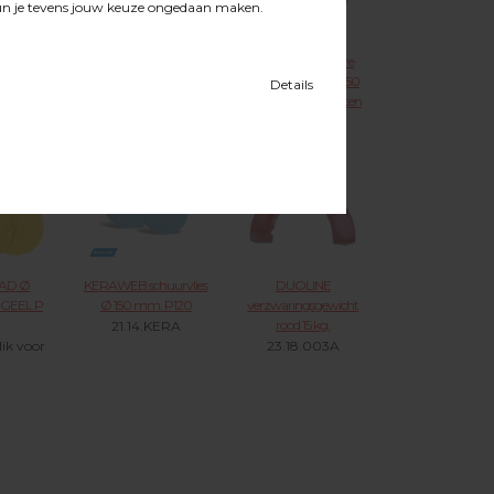
enpad met
STEUNSCHIJF tbv
NORTON Blue Fire
150 5mm.
SATELLIETSCHIJF
schuurschijven Ø 150
ivoDisc /
mm. met 8 stofgaten
23.42.001
hijf /
+ asgat met
 / Rotex
klitbevestiging H835
t.b.v. FESTO Rotex,
021
Satellietschijf
21.37.XXX KLIK
VOOR MEER
AD Ø
KERAWEB schuurvlies
DUOLINE
t GEEL P
Ø 150 mm. P120
verzwaringsgewicht
rood 15 kg.
21.14.KERA
lik voor
23.18.003A
r