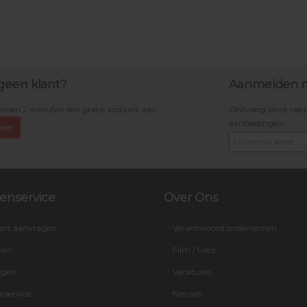
geen klant?
Aanmelden n
nnen 2 minuten een gratis account aan.
Ontvang onze nieuws
aanbiedingen.
reer
enservice
Over Ons
unt aanvragen
Verantwoord ondernemen
llen
Film / Foto
rgen
Vacatures
rservice
Nieuws