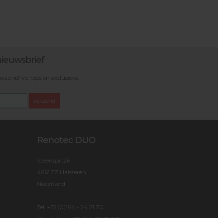
ieuwsbrief
brief vol tips en exclusieve
verzend
Renotec DUO
Steenspil 26
4661 TZ Halsteren
Nederland
Tel:
+31 (0)164 - 24 21 70