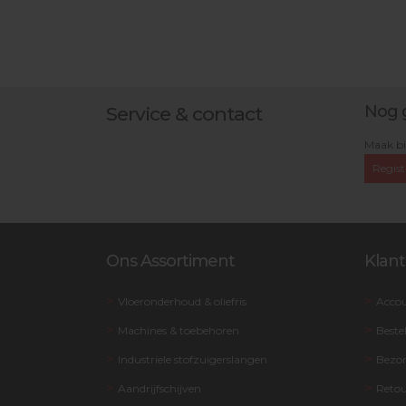
Nog 
Service & contact
Maak bi
Regist
Ons Assortiment
Klant
Vloeronderhoud & oliefris
Acco
Machines & toebehoren
Beste
Industriele stofzuigerslangen
Bezo
Aandrijfschijven
Retou