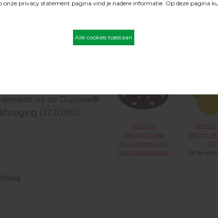
en geeft een egaler
BONA adapter t.b.v.
Velcro tuss
e in tegengestelde
Duoline schijven
foam diam.
dik t.b.v. Tr
23.15.FLEXI
rijfschijf.
Satellietsc
PowerDrive
23.46.
l hout afneemt wordt er
stofontwikkeling te
ndement uit de Duoline®
afzuiging (22.11.030)
NORTON
PERFOP
Aluminiumoxide
150mm. kli
schuurschijven Ø 150
100
mm. met 8 stofgaten
21.78.xxx k
+ asgat met
mee
klitbevestiging H231
elheid
t.b.v. FESTO Rotex,
Satellietschijf
21.35.XXX KLIK
VOOR MEER