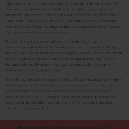
Kennis is winst. In workshops leren wij voornamelijk van elkaar. Want
wanneer de branche kan uitblinken doormiddel van kennis in het
ambacht, zijn we zeker van een gezonde toekomst. Wij zetten ons in
voor retailers die vanuit de liefde voor het vak handelen. Doormiddel
van workshops helpen wij deze retailers up to date te blijven. Hierdoor
de positie van de branche te vergroten.
Het trainen van ons personeel zien wij als een van onze
verantwoordelijkheden. Want alleen door intern in beweging te zijn,
kunnen wij de parketbranche in beweging houden. Daarnaast leidt dit
tot een hogere motivatie en productiviteit dat erg belangrijk is voor
een gezonde bedrijfvoering. Maar ook op persoonlijk vlak zien wij
training en scholing als essentieel.
Onze innovaties zijn ons bestaansrecht. Wij zien het doorontwikkelen
van de parketbranche als een van onze taken, we vinden het ook leuk!
Het verbeteren van de werkomstandigheden en de snelheid van
werken betaald zich uit in hogere verdiensten voor de branche. En
eerlijk is eerlijk niet alleen voor de branche. Wij beloven niet stil te
zitten, wij innoveren door!
Nog geen klant? Maak een account aan.