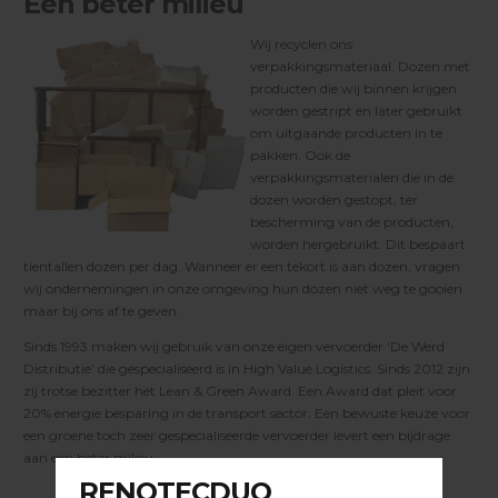
Een beter milieu
Wij recyclen ons
verpakkingsmateriaal. Dozen met
producten die wij binnen krijgen
worden gestript en later gebruikt
om uitgaande producten in te
pakken. Ook de
verpakkingsmaterialen die in de
dozen worden gestopt, ter
bescherming van de producten,
worden hergebruikt. Dit bespaart
tientallen dozen per dag. Wanneer er een tekort is aan dozen, vragen
wij ondernemingen in onze omgeving hun dozen niet weg te gooien
maar bij ons af te geven.
Sinds 1993 maken wij gebruik van onze eigen vervoerder ‘De Werd
Distributie’ die gespecialiseerd is in High Value Logistics. Sinds 2012 zijn
zij trotse bezitter het Lean & Green Award. Een Award dat pleit voor
20% energie besparing in de transport sector. Een bewuste keuze voor
een groene toch zeer gespecialiseerde vervoerder levert een bijdrage
aan een beter milieu.