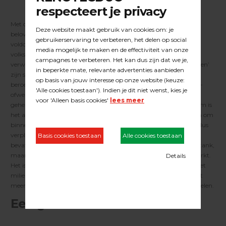
Met de ondertekening van het convenant NEDERLAND VOS VRIJ
beloven wij producten te verkopen die aan de eisen van VOS VRIJ
voldoen. [VOS staat voor Vluchtige Organische Stoffen, in de
volksmond ‘oplosmiddelen’. Stoffen / dampen die vrijkomen bij de
verwerking van lijmen, lakken, kitten, oliën etc. Deze ‘oplosmiddelen’
zijn slecht voor de gezondheid van mensen die hier regelmatig
beroepsmatig mee omgaan en veroorzaakt de zogenoemde OPS-
ofwel schildersziekte. Hierdoor kan duizeligheid, benauwdheid,
geheugenverlies en zelfs een vorm van dementie optreden! Daarom is
het al sinds 1 januari 2000 voor professionele verwerkers verboden om
binnenshuis met VOS-houdende producten te werken en is men dus
verplicht om producten te gebruiken die geen of nauwelijks VOS
bevatten. VOS-houdende producten zorgen dus niet alleen voor stank,
maar zijn erg ongezond voor iedereen die hier regelmatig mee werkt.
Het is geen gemakkelijk proces geweest, maar zeker belangrijk. Het
milieu en belangrijker nog de parketteur en consument wordt niet
meer blootgesteld aan bovengemiddelde hoeveelheden oplosmiddelen.
Een gezonde winst