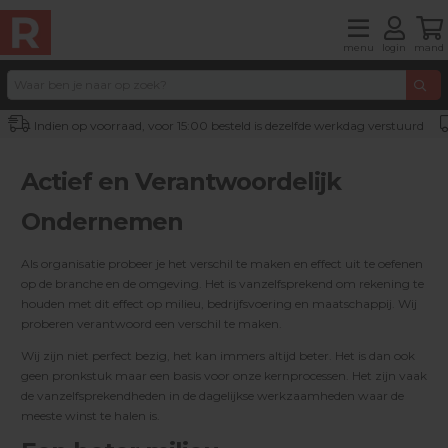
menu
login
mand
Indien op voorraad, voor 15:00 besteld is dezelfde werkdag verstuurd
Actief en Verantwoordelijk
Ondernemen
Als organisatie probeer je het verschil te maken en effect uit te oefenen
op de branche en de omgeving. Het is vanzelfsprekend om rekening te
houden met dit effect op milieu, bedrijfsvoering en maatschappij. Wij
proberen verantwoord een verschil te maken.
Wij zijn niet perfect bezig, het kan immers altijd beter. Het is dan ook
geen pronkstuk maar een basis voor onze kernprocessen. Het zijn vaak
de vanzelfsprekendheden in de dagelijkse werkzaamheden waar de
meeste winst te halen is.