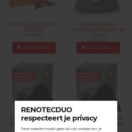
FEIN MULTIMASTER MM
FEIN steunplateau
500 PLUS
driehoek klit Prijs per set van
2 stuks
22.04.007
23.03.002
BESTEL DIRECT
BESTEL DIRECT
FEIN schuurdriehoek klit
FEIN schuurdriehoek klit
P40 Verpakt per 50 stuks
P60 Verpakt per 50 stuks
21.09.040
21.09.060