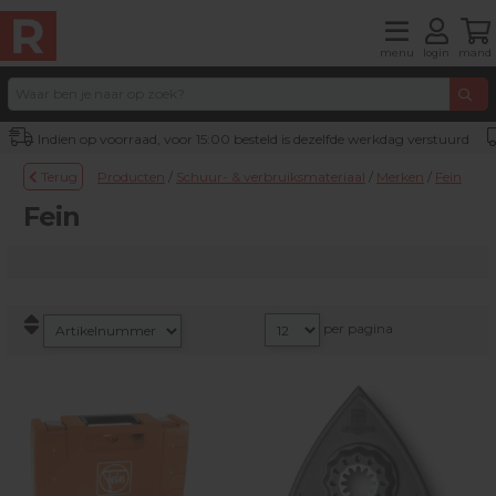
menu
login
mand
Indien op voorraad, voor 15:00 besteld is dezelfde werkdag verstuurd
Terug
Producten
/
Schuur- & verbruiksmateriaal
/
Merken
/
Fein
Fein
per pagina