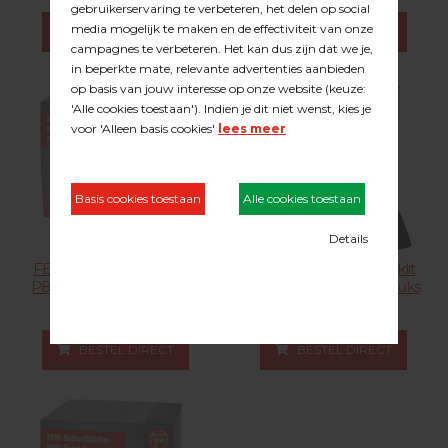
BESTEL DIRECT
BESTEL DIRECT
FEIN schuurdriehoek klit
FEIN schuurdriehoek klit
P80 Verpakt per 50 stuks
P100 Verpakt per 50 stuks
21.09.080
21.09.100
BESTEL DIRECT
BESTEL DIRECT