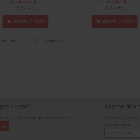
kleurloos 1 liter
polarweiß 1 liter
37.30.001
37.30.003
BESTEL DIRECT
BESTEL DIRECT
2 pagina's -
1
2
Volgende »
geen klant?
Aanmelden n
nnen 2 minuten een gratis account aan.
Ontvang onze nieuws
aanbiedingen.
reer