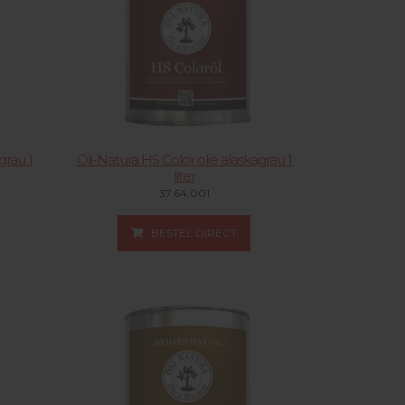
Jöst
Duoline
Exakt
Starmix
Kunzle & Tasin
grau 1
Oli-Natura HS Color olie alaskagrau 1
liter
37.64.001
BESTEL DIRECT