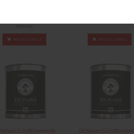
atura Houtzeep 1 liter Verpakt
Oli-Natura Scandic Oil 1 lit
per 4 x 1 liter
37.31.001
37.54.001
BESTEL DIRECT
BESTEL DIRECT
-Natura HS Profiöl parketolie
Oli-Natura HS Profiöl parket