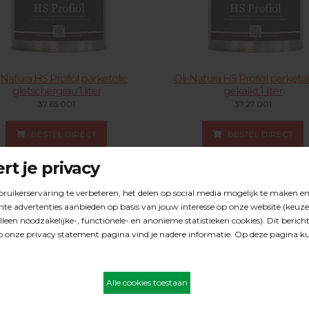
-Natura HS Profiöl parketolie
Oli-Natura HS Profiöl parketol
gletschergrau 1 liter
gekalkt 1 liter
37.65.001
37.27.001
BESTEL DIRECT
BESTEL DIRECT