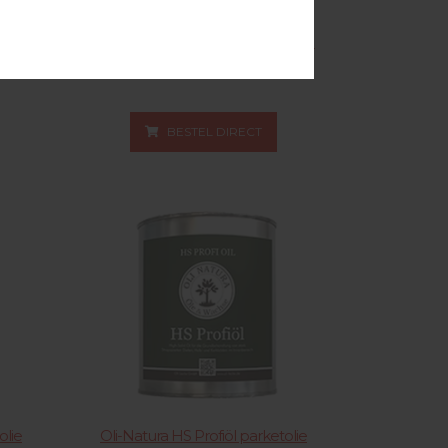
er
Oli-Natura Scandic Oil can à 5 liter
37.31.005
BESTEL DIRECT
olie
Oli-Natura HS Profiöl parketolie