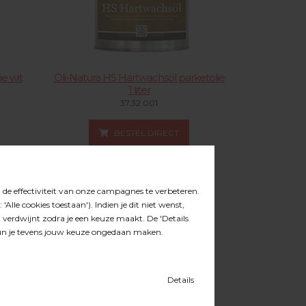
ie wit
Oli-Natura HS Hartwachsöl parketolie
1 liter
37.32.001
BESTEL DIRECT