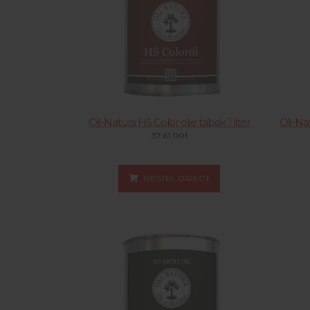
Industriële Stofzuigerslangen
Aandrijfschijven
Vochtmeten & toebehoren
Lijmen & hechtmateriaal
Egaliseren & toebehoren
Oli-Natura HS Color olie tabak 1 liter
Oli-Nat
Bescherming
37.61.001
Handgereedschappen
BESTEL DIRECT