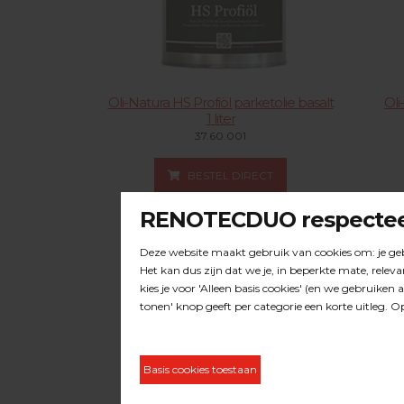
Oli-Natura HS Profiöl parketolie basalt
Oli
1 liter
37.60.001
BESTEL DIRECT