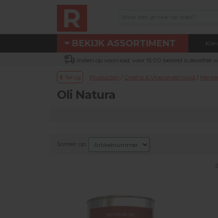
BEKIJK ASSORTIMENT
Klan
Assortiment
Indien op voorraad, voor 15:00 besteld is dezelfde
Eigen technische dienst
Terug
Producten
/
Oliefris & Vloeronderhoud
/
Merke
Nieuw bij Renotec Duo
Oli Natura
Actie / Outlet producten
Machines & toebehoren
Occasion machines
Sorteer op:
DUOLINE® producten
Schuur- & verbruiksmateriaal
Parketolie & parketlak
Oliefris & Vloeronderhoud