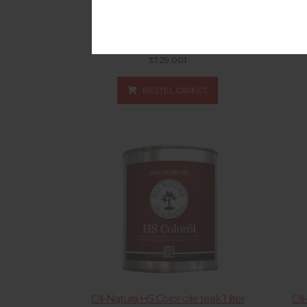
Oli-Natura HS Profiöl parketolie
Oli-N
wenge Verpakt per 1 liter
37.29.001
BESTEL DIRECT
Oli-Natura HS Color olie teak 1 liter
Oli