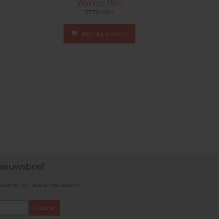
Walnoot 1 liter
37.30.004
BESTEL DIRECT
ieuwsbrief
brief vol tips en exclusieve
verzend