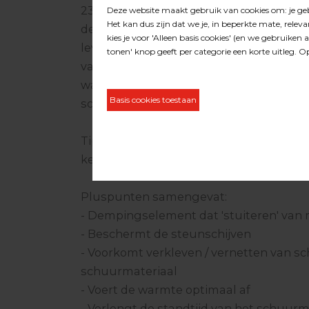
23.15.120) of de aangedreven Trivo Disc (a
de tussenpad voor een perfect krasbeel
levensduur van de steunschijf. Het voo
van schuurstof aan het schuurmateriaal
warmte afvoer direct positieve invloed o
schuurmedium.
Tip: Gebruik dit product in combinatie 
keramisch schuurvlies!
Pluspunten samengevat:
- Dempingselement dat 'stuiteren' van
- Beschermt de steunschijven
- Voorkomt verkleven / vernetten van s
schuurmateriaal
- Voert de warmte optimaal af
- Verlengt de standtijd van het schuu