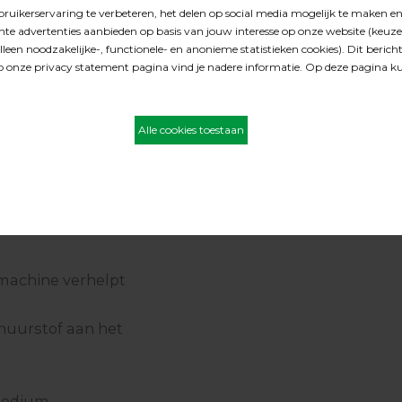
rt. 23.46.018 / 019), zorgt
d en verlengt het de
NORTON Blue Fire
rkomt tevens verkleven
schuurschijven Ø 150
mm. met 8 stofgaten
 en heeft door de snelle
+ asgat met
p de standtijd van het
klitbevestiging H835
t.b.v. FESTO Rotex,
Satellietschijf
21.37.XXX KLIK
met Norton Keraweb,
VOOR MEER
 machine verhelpt
chuurstof aan het
rmedium