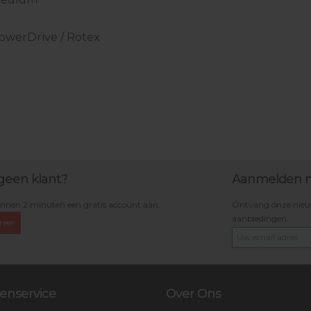
 PowerDrive / Rotex
geen klant?
Aanmelden n
nnen 2 minuten een gratis account aan.
Ontvang onze nieuws
aanbiedingen.
reer
enservice
Over Ons