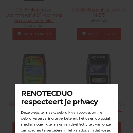
CAISSON indicatie
CAISSON vochtmeter type
vochtmeter VI-D1 Voor hout
VI-D3
en bouwmaterialen
28.07.105
28.07.100
BESTEL DIRECT
BESTEL DIRECT
CAISSON vochtmeter VI-
CAISSON vochtmeter VI-
D6 Nr.
D4 beton met contact
Elektroden
28.07.121
28.07.101
BESTEL DIRECT
BESTEL DIRECT