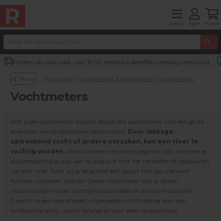
menu
login
mand
Indien op voorraad, voor 15:00 besteld is dezelfde werkdag verstuurd
Terug
Producten
/
Vochtmeten & toebehoren
/
Vochtmeters
Vochtmeters
Wilt u een vochtmeter kopen? Bekijk ons assortiment voor een grote
diversiteit aan professionele vochtmeters.
Door lekkage,
optrekkend vocht of andere oorzaken, kan een vloer te
vochtig worden.
Vocht kan een vervelend gegeven zijn, wanneer je
als professional graag aan de slag wilt met het herstellen of opbouwen
van een vloer. Toch wil je altijd met een gerust hart jou vakwerk
kunnen uitvoeren. Met een goede vochtmeter kun je op een
nauwkeurige manier vochtgehaltes meten in diverse materialen.
Daarom is een vooraf goed uitgevoerde vochtmeting door een
professional als jij, uiterst belangrijk voor ieder eindresultaat.