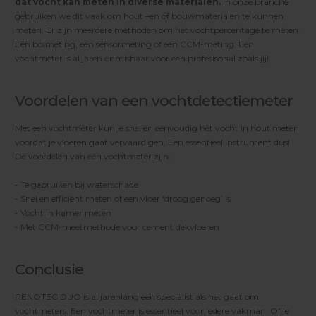
dat vocht kan meten in diverse materialen.
In onze branche
gebruiken we dit vaak om hout –en of bouwmaterialen te kunnen
meten. Er zijn meerdere methoden om het vochtpercentage te meten.
Een bolmeting, een sensormeting of een CCM-meting: Een
vochtmeter is al jaren onmisbaar voor een profesisonal zoals jij!
Voordelen van een vochtdetectiemeter
Met een vochtmeter kun je snel en eenvoudig het vocht in hout meten
voordat je vloeren gaat vervaardigen. Een essentieel instrument dus!
De voordelen van een vochtmeter zijn:
- Te gebruiken bij waterschade
- Snel en efficiënt meten of een vloer ‘droog genoeg’ is
- Vocht in kamer meten
- Met CCM-meetmethode voor cement dekvloeren
Conclusie
RENOTEC DUO is al jarenlang een specialist als het gaat om
vochtmeters. Een vochtmeter is essentieel voor iedere vakman. Of je