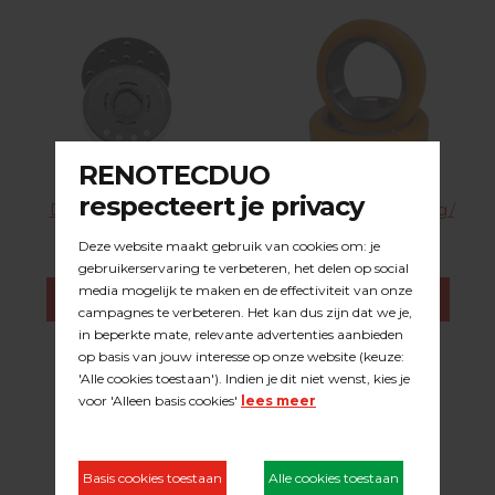
DUOLINE steunschijf
DUOLINE aanslagring /
'Rapidfix' medium
aanklopring klein
23.06.212
28.25.001
BESTEL DIRECT
BESTEL DIRECT