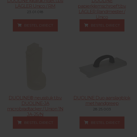
DUOLINE klitafdichtset t.b.v.
DUOLINE
LÄGLER Unico / RM
papierklemschroef t.b.v.
LÄGLER Randmeister /
23.01.018
Unico
23.01.008
BESTEL DIRECT
BESTEL DIRECT
DUOLINE® neusstuk t.b.v.
DUOLINE Duo aanslagblok
DUOLINE-JA
met handgreep
microbradtacker / Union 1N
28.25.003
JA-25/N
29.02.072
BESTEL DIRECT
BESTEL DIRECT