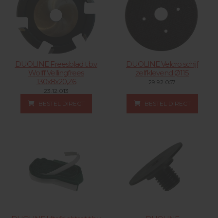
DUOLINE Freesblad t.b.v.
DUOLINE Velcro schijf
Wolff Vellingfrees
zelfklevend Ø115
130x8x20,Z6
29.92.057
23.12.013
BESTEL DIRECT
BESTEL DIRECT