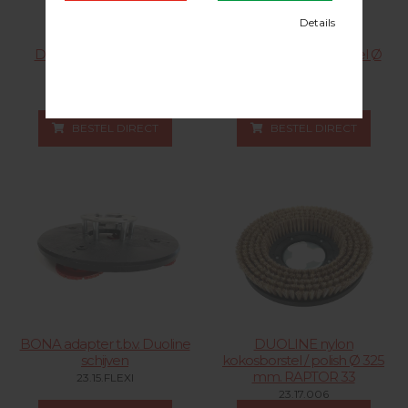
DUOLINE aanslagring /
DUOLINE boenborstel Ø
aanklopring groot
400 mm.
28.25.002
23.46.004
BESTEL DIRECT
BESTEL DIRECT
BONA adapter t.b.v. Duoline
DUOLINE nylon
schijven
kokosborstel / polish Ø 325
mm. RAPTOR 33
23.15.FLEXI
23.17.006