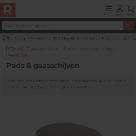
menu
login
mand
Indien op voorraad, voor 15:00 besteld is dezelfde werkdag verstuurd
Terug
Producten
/
Schuur- & verbruiksmateriaal
/
Pads &
gaasschijven
Pads & gaasschijven
Boenpads voor onder de eenschijfsmachine diameter 400 en 325mm
in de kleuren: wit, beige, zwart, groen en rood.