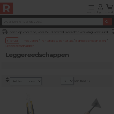
menu
login
mand
Indien op voorraad, voor 15:00 besteld is dezelfde werkdag verstuurd
Terug
Producten
/
Parketolie & parketlak
/
Benodigdheden oliën
/
Leggereedschappen
Leggereedschappen
per pagina