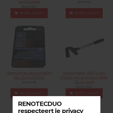
riemfoudraal
26.11.002
25.40.090
BESTEL DIRECT
BESTEL DIRECT
Reservemes vloerschraper
Vloerschraper prof. 10 cm.
t.b.v. 25.40.032/042
breed, met aluminium steel
25 cm. lang
25.40.016
25.04.040
BESTEL DIRECT
BESTEL DIRECT