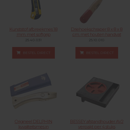
Kunststof afbreekmes 18
Driehoekschraper 8 x 8 x 8
mm. met softgrip
cm. met houten handvat
25.40.031
25.10.010
BESTEL DIRECT
BESTEL DIRECT
Origineel DELPHIN
BESSEY afstandhouder AV2
kwaliteitsmes in
verpakt per 4 stuks