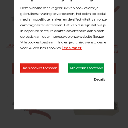
DUOLINE Duo aanslagblok
DUOLINE® aanslagijzer
met handgreep
Prof. met nylon slagdop
28.25.003
28.30.002
BESTEL DIRECT
BESTEL DIRECT