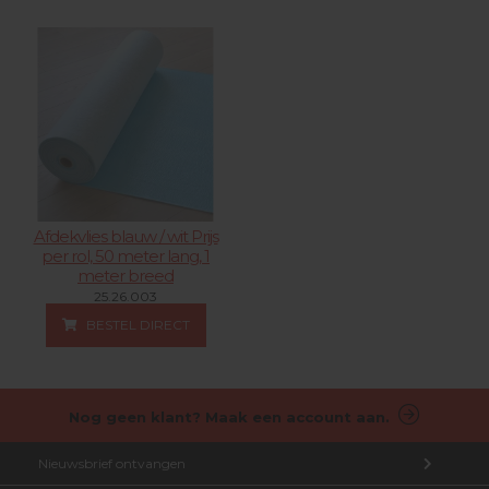
Afdekvlies blauw / wit Prijs
per rol, 50 meter lang, 1
meter breed
25.26.003
BESTEL DIRECT
Nog geen klant? Maak een account aan.
Nieuwsbrief ontvangen