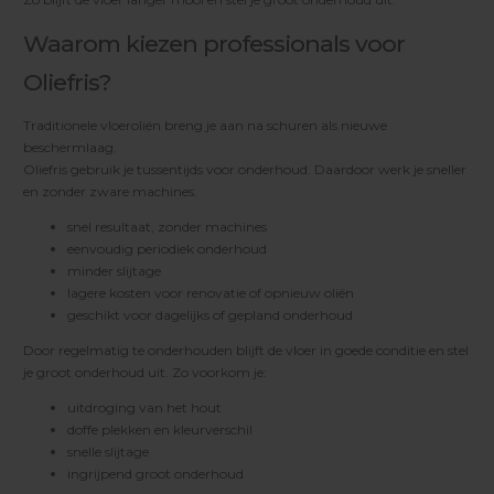
Waarom kiezen professionals voor
Oliefris?
Traditionele vloeroliën breng je aan na schuren als nieuwe
beschermlaag.
Oliefris gebruik je tussentijds voor onderhoud. Daardoor werk je sneller
en zonder zware machines.
snel resultaat, zonder machines
eenvoudig periodiek onderhoud
minder slijtage
lagere kosten voor renovatie of opnieuw oliën
geschikt voor dagelijks of gepland onderhoud
Door regelmatig te onderhouden blijft de vloer in goede conditie en stel
je groot onderhoud uit. Zo voorkom je:
uitdroging van het hout
doffe plekken en kleurverschil
snelle slijtage
ingrijpend groot onderhoud