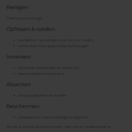
Reinigen
Oliefris combireiniger
Opfrissen & voeden
startsets en navullingen (naturel, wit, zwart)
vernevelaar voor gelijkmatig aanbrengen
Inwerken
piccopads, padhouders en polijstwol
telescoopsteel en klapframe
Afwerken
droogwrijfdoeken en dweilen
Beschermen
viltglijders om nieuwe slijtage te beperken
Zo heb je alles bij de hand om een vloer snel en professioneel te