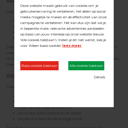
Wanneer gebruik je Oliefris?
Gebruik Oliefris wanneer de vloer:
dof, vaal of mat oogt, maar nog niet “schraal” aanvoelt
lichte loopsporen of plekjes laat zien
zijn kleur en uitstraling verliest
regelmatig onderhoud nodig heeft
Oliefris wordt veel toegepast in winkels, kantoren, horeca en andere
intensief belopen ruimtes.
Let op: alleen geschikt voor geoliede houten vloeren. Niet voor gelakte
vloeren.
Wat doet Oliefris?
Oliefris reinigt én verzorgt tegelijk. Het:
voedt het hout en voorkomt uitdroging
herstelt de matte of vale uitstraling
maakt de vloer weer egaal en fris
vermindert lichte loopsporen en vlekjes
laat een dun beschermend laagje achter
Zo blijft de vloer langer mooi en stel je groot onderhoud uit.