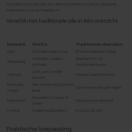
Zo onderhoud je de vloer op vaste momenten en stel je ingrijpend
onderhoud zo lang mogelijk uit.
Verschil met traditionele olie in één overzicht
Kenmerk
Oliefris
Traditionele vloerolien
Doel
Periodiek onderhoud
Primaire beschermlaag
Herstellen, voeden,
Beschermen na
Toepassing
opfrissen
installatie/schuren
Licht, snel, zonder
Gebruik
Meestal vooraf schuren
schuren
Machines
Nee, handmatig of lichte
Soms machines voor lagen
nodig?
pads
Periodiek (1–2x/jaar of
Frequentie
Voor groot onderhoud
vaker)
Functie
Onderhoudssysteem
Product op zich
Praktische toepassing