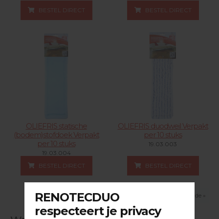
BESTEL DIRECT
BESTEL DIRECT
OLIEFRIS statische
OLIEFRIS duodweil Verpakt
(bodem)stofdoek Verpakt
per 10 stuks
per 10 stuks
19.03.003
19.03.004
BESTEL DIRECT
BESTEL DIRECT
2 pagina's -
1
2
Volgende »