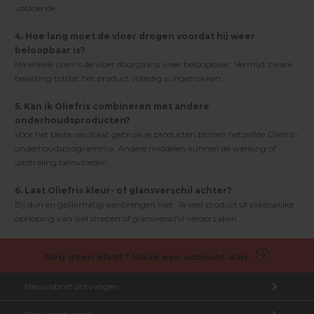
voldoende.
4. Hoe lang moet de vloer drogen voordat hij weer
beloopbaar is?
Na enkele uren is de vloer doorgaans weer beloopbaar. Vermijd zware
belasting totdat het product volledig is ingetrokken.
5. Kan ik Oliefris combineren met andere
onderhoudsproducten?
Voor het beste resultaat gebruik je producten binnen hetzelfde Oliefris-
onderhoudsprogramma. Andere middelen kunnen de werking of
uitstraling beïnvloeden.
6. Laat Oliefris kleur- of glansverschil achter?
Bij dun en gelijkmatig aanbrengen niet. Te veel product of plaatselijke
ophoping kan wel strepen of glansverschil veroorzaken.
Nog geen klant? Maak een account aan.
Nieuwsbrief ontvangen