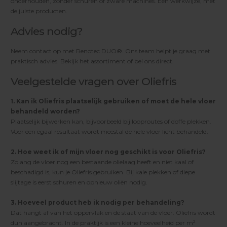
onderhouden, zonder schuren of zware machines. Één werkwijze, met
de juiste producten.
Advies nodig?
Neem contact op met Renotec DUO®. Ons team helpt je graag met
praktisch advies. Bekijk het assortiment of bel ons direct.
Veelgestelde vragen over Oliefris
1. Kan ik Oliefris plaatselijk gebruiken of moet de hele vloer
behandeld worden?
Plaatselijk bijwerken kan, bijvoorbeeld bij looproutes of doffe plekken.
Voor een egaal resultaat wordt meestal de hele vloer licht behandeld.
2. Hoe weet ik of mijn vloer nog geschikt is voor Oliefris?
Zolang de vloer nog een bestaande olielaag heeft en niet kaal of
beschadigd is, kun je Oliefris gebruiken. Bij kale plekken of diepe
slijtage is eerst schuren en opnieuw oliën nodig.
3. Hoeveel product heb ik nodig per behandeling?
Dat hangt af van het oppervlak en de staat van de vloer. Oliefris wordt
dun aangebracht. In de praktijk is een kleine hoeveelheid per m²