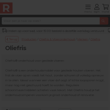
menu
login
mand
Indien op voorraad, voor 15:00 besteld is dezelfde werkdag verstuurd
Terug
Producten
/
Oliefris & Vloeronderhoud
/
Merken
/
Oliefris
Oliefris
Oliefris® onderhoud voor geoliede vloeren
Oliefris® is een onderhoudsmiddel voor geoliede houten vloeren. Het
frist de vloer op en voedt het hout, zonder schuren of volledig opnieuw
in te oliën. Ideaal wanneer een vloer dof oogt of lichte loopsporen krijgt,
maar nog niet geschuurd hoeft te worden. Reguliere
schoonmaakmiddelen schieten vaak tekort. Met Oliefris houd je het
onderhoud simpel en voorkom je groot onderhoud of renovatie.