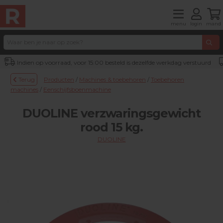
menu
login
mand
Indien op voorraad, voor 15:00 besteld is dezelfde werkdag verstuurd
Terug
Producten
/
Machines & toebehoren
/
Toebehoren
machines
/
Eenschijfsboenmachine
DUOLINE verzwaringsgewicht
rood 15 kg.
DUOLINE