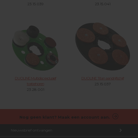
23.15.039
23.15.041
DUOLINE Multidisc exclusief
DUOLINE Titan aandrijfschijf
toebehoren
23.15.037
23.28.001
Nog geen klant? Maak een account aan.
Nieuwsbrief ontvangen