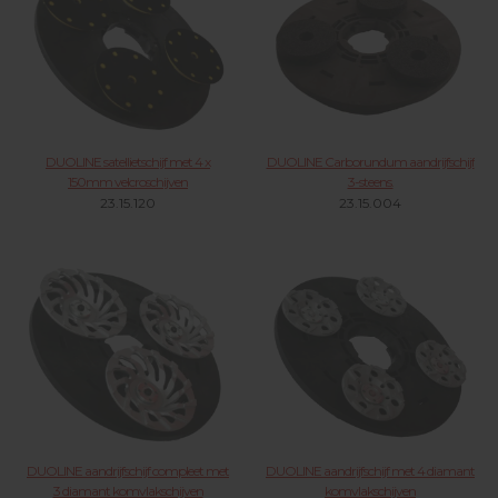
DUOLINE satellietschijf met 4 x
DUOLINE Carborundum aandrijfschijf
150mm velcroschijven
3-steens.
23.15.120
23.15.004
DUOLINE aandrijfschijf compleet met
DUOLINE aandrijfschijf met 4 diamant
3 diamant komvlakschijven
komvlakschijven