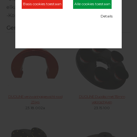
elkaar,
-Koppelset voor tweede verzwaringsgewicht.
Gerelateerde producten
DUOLINE verzwaringsgewicht rood
DUOLINE Duodisc met 115mm
23 kg.
velcroschijven
23.18.002a
23.15.100