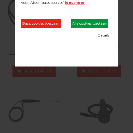
VOCHTMETER
Vochtmeter 4-naald
MEETKABEL-TYPE BNC-
elektrode 1.5mm.
SPECIAAL fme
28.07.026
28.07.017
BESTEL DIRECT
BESTEL DIRECT