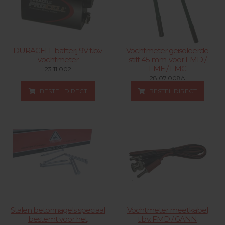
DURACELL batterij 9V t.b.v.
Vochtmeter geisoleerde
vochtmeter
stift 45 mm. voor FMD /
FME / FMC
23.11.002
28.07.008A
BESTEL DIRECT
BESTEL DIRECT
Stalen betonnagels speciaal
Vochtmeter meetkabel
bestemt voor het
t.b.v. FMD / GANN