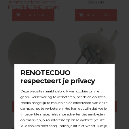
rammeganisme voor de .
28.07.013
FMC / FME / FMD Verpakt
per 250 stuks
BESTEL DIRECT
BESTEL DIRECT
20.04.021
Diepte meetprop
Vochtmeter 4-naald
elektrode 17 mm.
28.07.022
28.07.031
BESTEL DIRECT
BESTEL DIRECT