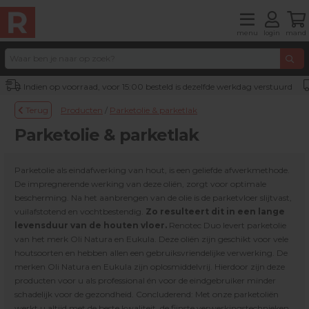
menu
login
mand
Indien op voorraad, voor 15:00 besteld is dezelfde werkdag verstuurd
Terug
Producten
/
Parketolie & parketlak
Parketolie & parketlak
Parketolie als eindafwerking van hout, is een geliefde afwerkmethode.
De impregnerende werking van deze oliën, zorgt voor optimale
bescherming. Na het aanbrengen van de olie is de parketvloer slijtvast,
vuilafstotend en vochtbestendig.
Zo resulteert dit in een lange
levensduur van de houten vloer.
Renotec Duo levert parketolie
van het merk Oli Natura en Eukula. Deze oliën zijn geschikt voor vele
houtsoorten en hebben allen een gebruiksvriendelijke verwerking. De
merken Oli Natura en Eukula zijn oplosmiddelvrij. Hierdoor zijn deze
producten voor u als professional én voor de eindgebruiker minder
schadelijk voor de gezondheid. Concluderend: Met onze parketoliën
werkt u altijd met de beste kwaliteit, de fijnste verwerkingstechnieken