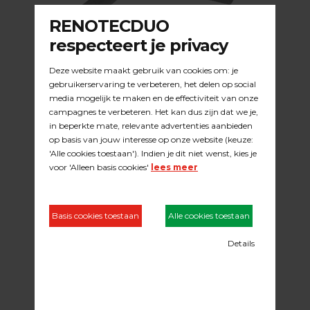
BENODIGDHEDEN OLIËN
ONBEHANDELDE UITSTRALING