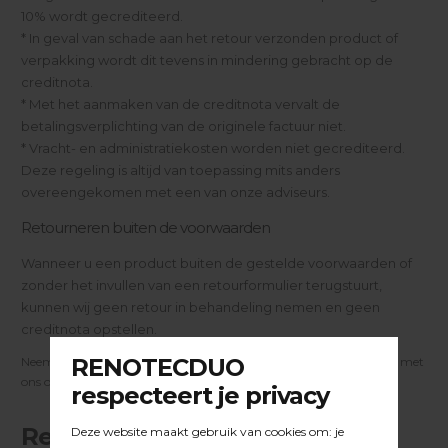
10% wordt gecrediteerd.
* In geval van schade aan het retour verzonden product of
verpakking wordt dit tevens in mindering gebracht op de
creditnota.
* Met het aanmaken van de creditnota vervalt de
betalingsverplichting van de originele factuur niet.
* Vracht- en administratiekosten worden niet gecrediteerd.
Deze regeling is altijd van toepassing mits anders
overeengekomen met een van onze adviseurs.
Retourneren buiten de voorwaarden
Wanneer u een product buiten de gestelde voorwaarden of
zonder het invullen van een retourformulier terugstuurt,
kunnen wij geen retour in behandeling nemen en geen
creditnota opstellen.
Neemt u in geval van onduidelijkheden en of vragen altijd contact met
ons op.
Retourservice