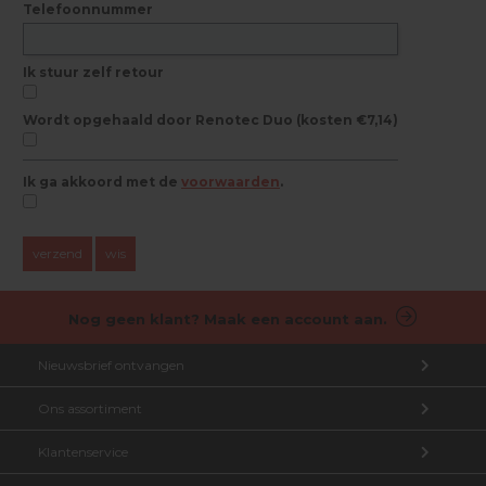
Telefoonnummer
Ik stuur zelf retour
Wordt opgehaald door Renotec Duo (kosten €7,14)
Ik ga akkoord met de
voorwaarden
.
verzend
wis
Nog geen klant? Maak een account aan.
Nieuwsbrief ontvangen
Ons assortiment
Aanmelden nieuwsbrief
Klantenservice
Nieuw bij Renotec Duo
Ontvang onze nieuwsbrief vol tips en exclusieve aanbiedingen.
Actie / Outlet producten