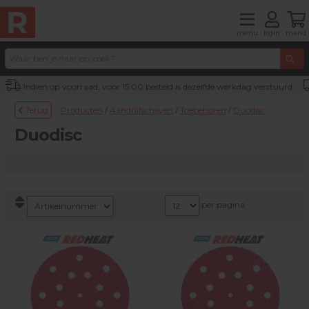
menu
login
mand
Indien op voorraad, voor 15:00 besteld is dezelfde werkdag verstuurd
Terug
Producten
/
Aandrijfschijven
/
Toebehoren
/
Duodisc
Duodisc
per pagina