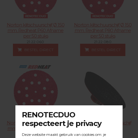
Norton klitschuurschijf Ø 150
Norton klitschuurschijf Ø 150
mm. Redheat P60 Afname
mm. Redheat P80 Afname
per 50 stuks
per 50 stuks
21.22.060
21.22.080
BESTEL DIRECT
BESTEL DIRECT
Norton klitschuurschijf Ø 150
DUOLINE velcro steunschijf
mm. Redheat P40 Afname
Ø 115mm.
per 50 stuks
23.43.100