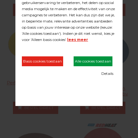
21.22.040
BESTEL DIRECT
BESTEL DIRECT
Perfopads schuurschijf Ø 115
NORTON Blue Fire
mm
schuurschijf Ø 115 mm.
klitbevestiging H835 t.b.v.
21.77.xxx klik voor meer
FLEX / Multidisc
21.26.XXX KLIK VOOR MEER
BESTEL DIRECT
BESTEL DIRECT