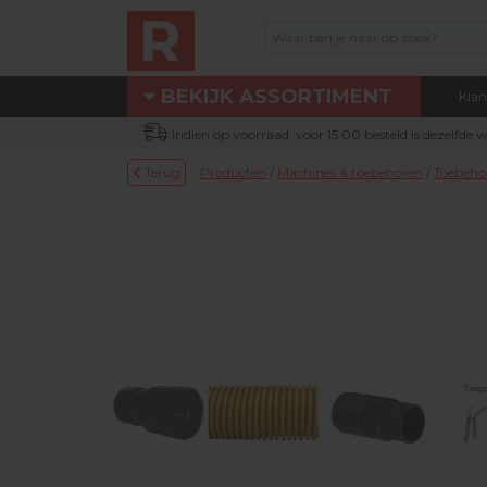
BEKIJK ASSORTIMENT
Klan
Assortiment
Indien op voorraad, voor 15:00 besteld is dezelfde
Eigen technische dienst
Terug
Producten
/
Machines & toebehoren
/
Toebeho
Nieuw bij Renotec Duo
Actie / Outlet producten
Machines & toebehoren
Occasion machines
DUOLINE® producten
Schuur- & verbruiksmateriaal
Parketolie & parketlak
Oliefris & Vloeronderhoud