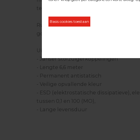
tevens voldoet aan de ESD normen.
Ruime bewegingsvrijheid dankzij de len
goed zichtbaar door de opvallende gele 
Uitvoering:
- Janser stofzuigerkoppelingen
- Lengte 6,6 meter
- Permanent antistatisch
- Veilige opvallende kleur
- ESD (elektrostatische dissipatieve), e
tussen 0,1 en 100 (MO),
- Lange levensduur