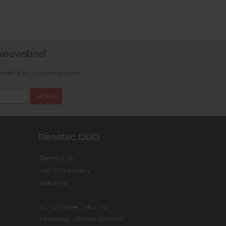
ieuwsbrief
brief vol tips en exclusieve
verzend
Renotec DUO
Steenspil 26
4661 TZ Halsteren
Nederland
Tel:
+31 (0)164 - 24 21 70
WhatsApp:
+31 (0)6-39474161