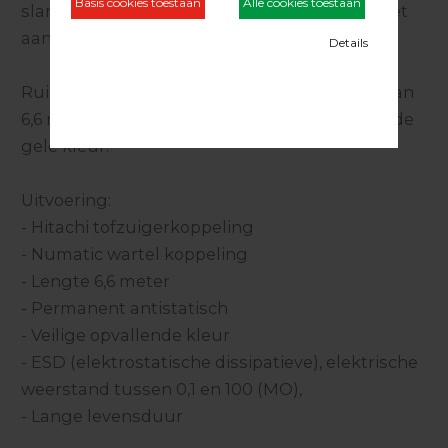
slang volledig antistatisch is en tevens voldoet
aan de ESD normen.
Ruime bewegingsvrijheid dankzij de lengte van
6,6 meter en goed zichtbaar door de opvallende
gele kleur.
Uitvoering:
- Hitachi tofzuigerkoppeling
- Numatic wartel koppeling
- Lengte 6,6 meter
- Permanent antistatisch
- Veilige opvallende kleur
- ESD (elektrostatische dissipatieve), elektrische
weerstand tussen 0,1 en 100 (MO),
- Lange levensduur