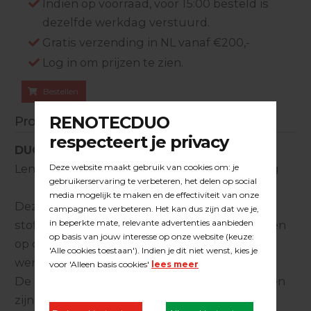
Indien op voorraad, voor 15:00 besteld is
dezelfde werkdag verstuurd.
Gratis verzending in NL vanaf €200,-
Log in om prijzen te zien.
Bestellen
Productinformatie
DUOLINE stofzuigerslang 38mm HITACHI
Lengte 6,6 mtr. met Numatic wartel koppeling
Deze stofslang met Hitachi
stofzuigeraansluiting kan worden aangesloten
op de Numatic y-adapterset om stofarm te
werken met uw éénschijfsmachine.
De Duoline stofzuigerslang en de koppelingen
zijn uitgevoerd met koolstof waardoor deze