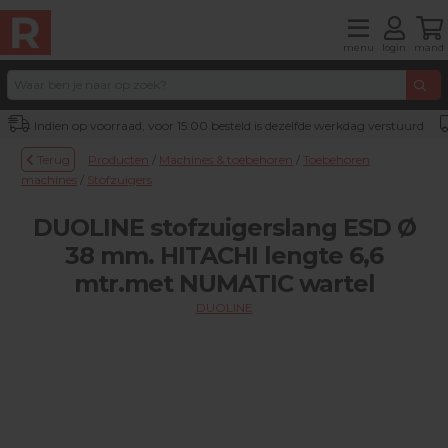
menu
login
mand
Indien op voorraad, voor 15:00 besteld is dezelfde werkdag verstuurd
Terug
Producten
/
Machines & toebehoren
/
Toebehoren
machines
/
Stofzuigers
DUOLINE stofzuigerslang ESD Ø
38 mm. HITACHI lengte 6,6
mtr.met NUMATIC wartel
DUOLINE