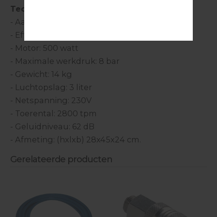
Technische specificaties:
- Aanzuigvolume: 210 liter per minuut
- Effectief pompvermogen bij 6.5 bar: 68 liter
- Motor: 500 watt
- Maximale werkdruk: 8 bar
- Gewicht: 14 kg
- Luchtopslag: 3 liter
- Netspanning: 230V
- Toerental: 2800 tpm
- Geluidniveau: 62 dB
- Afmeting: (hxlxb) 28x45x24 cm.
Gerelateerde producten