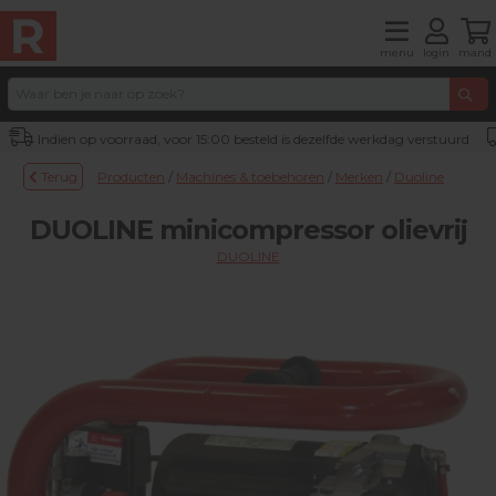
menu
login
mand
Indien op voorraad, voor 15:00 besteld is dezelfde werkdag verstuurd
Terug
Producten
/
Machines & toebehoren
/
Merken
/
Duoline
DUOLINE minicompressor olievrij
DUOLINE