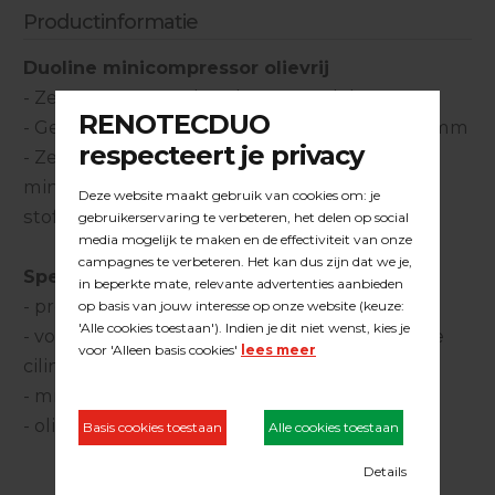
Productinformatie
Duoline minicompressor olievrij
- Zeer compact en handzaam model.
- Geschikt voor luchtdruktackers tot max. 30mm
- Zeer geschikt in combinatie met
mini/microbradtacker en bij
stoffeerderswerkzaamheden
Specificaties:
- produceert sluimerzacht geluid (62dB)
- voorzien van een dubbele gechromatiseerde
cilinder (in lijn geplaatst)
- minimale slijtage en onderhoudsarm
- olievrij