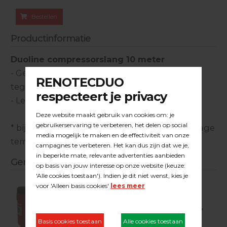
Bestellen
Productinformatie
Duoline compressorslang 10 meter
- Gewapende luchtslang in rubber, bestand
tegen 12 bar
- Leverbaar in diverse koppelingen (maten)
* bijzondere eigenschap: blijft soepel, ook bij lage
temperaturen (dus eenvoudig op te rollen)
Gerelateerde producten