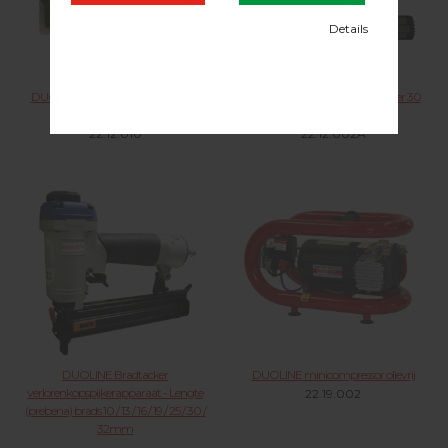
DUOLINE JA-Microbradtacker incl.
DUOLINE® JA-Microbradtacker 30
Neusstuk
mm.
22.12.010
22.12.002A
DUOLINE Bradtacker
DUOLINE minicompressor olievrij
verlorenkopspijkerapparaat - Lengte
22.19.002
(prebena) brads 10 / 13 / 16 / 19 / 25 / 30 /
32mm
22.12.003