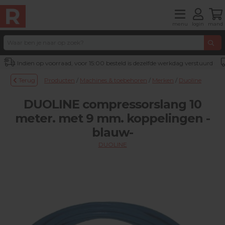
menu
login
mand
Indien op voorraad, voor 15:00 besteld is dezelfde werkdag verstuurd
Terug
Producten
/
Machines & toebehoren
/
Merken
/
Duoline
DUOLINE compressorslang 10
meter. met 9 mm. koppelingen -
blauw-
DUOLINE