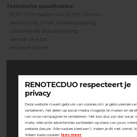
Technische specificaties:
- BOSTITCH nieten van 25 t/m 50 mm.
- aansluiting 9 mm. steekkoppeling
- uitstekende doordreveling
- werkdruk 6 bar
- inclusief hamer