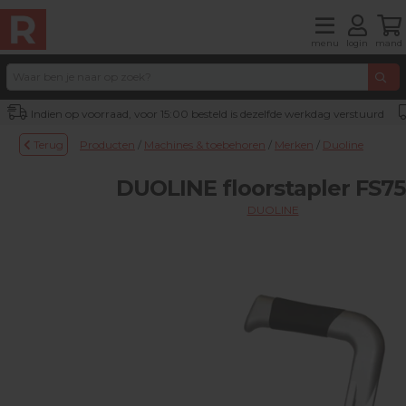
menu
login
mand
Indien op voorraad, voor 15:00 besteld is dezelfde werkdag verstuurd
Terug
Producten
/
Machines & toebehoren
/
Merken
/
Duoline
DUOLINE floorstapler FS7
DUOLINE