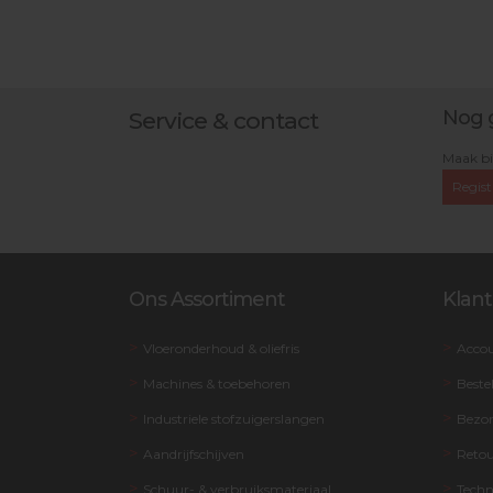
Nog 
Service & contact
Maak bi
Regist
Ons Assortiment
Klant
Vloeronderhoud & oliefris
Acco
Machines & toebehoren
Beste
Industriele stofzuigerslangen
Bezo
Aandrijfschijven
Retou
Schuur- & verbruiksmateriaal
Techn