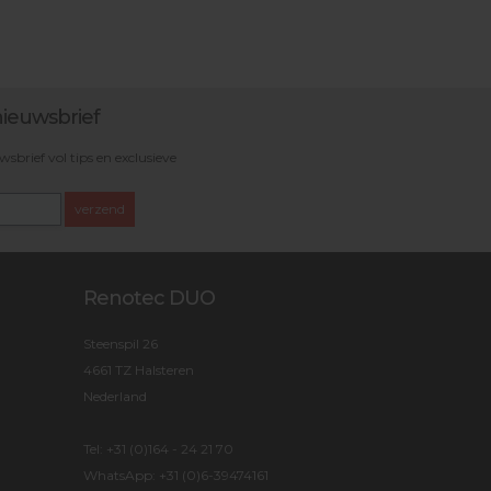
ieuwsbrief
brief vol tips en exclusieve
verzend
Renotec DUO
Steenspil 26
4661 TZ Halsteren
Nederland
Tel:
+31 (0)164 - 24 21 70
WhatsApp:
+31 (0)6-39474161