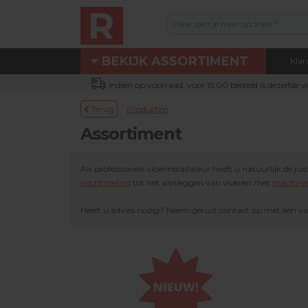
BEKIJK ASSORTIMENT
Klan
Assortiment
Indien op voorraad, voor 15:00 besteld is dezelfde
Eigen technische dienst
Terug
Producten
Nieuw bij Renotec Duo
Assortiment
Actie / Outlet producten
Machines & toebehoren
Als professionele vloerinstallateur heeft u natuurlijk de 
vochtmeters
tot het aanleggen van vloeren met
machine
Occasion machines
Heeft u advies nodig? Neem gerust contact op met één va
DUOLINE® producten
Schuur- & verbruiksmateriaal
Parketolie & parketlak
Oliefris & Vloeronderhoud