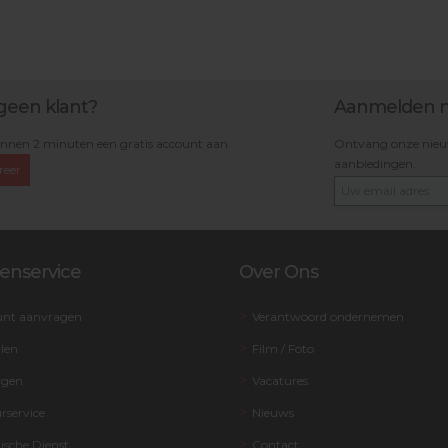
geen klant?
Aanmelden n
nnen 2 minuten een gratis account aan.
Ontvang onze nieuws
aanbiedingen.
reer
enservice
Over Ons
unt aanvragen
Verantwoord ondernemen
llen
Film / Foto
rgen
Vacatures
rservice
Nieuws
ische Dienst
Contact