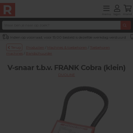
menu
login
mand
Indien op voorraad, voor 15:00 besteld is dezelfde werkdag verstuurd
Terug
Producten
/
Machines & toebehoren
/
Toebehoren
machines
/
Bandschuurder
V-snaar t.b.v. FRANK Cobra (klein)
DUOLINE