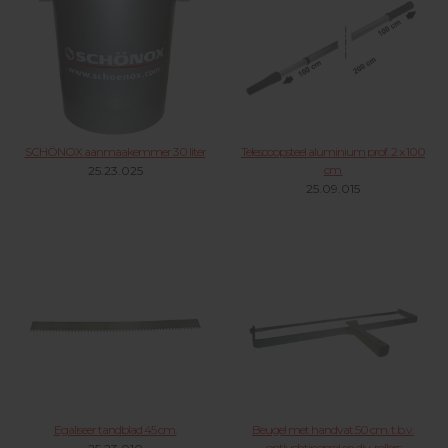
SCHÖNOX aanmaakemmer 30 liter
Telescoopsteel aluminium prof. 2 x 100
cm.
25.23.025
25.09.015
Egaliseer tandblad 45 cm.
Beugel met handvat 50 cm. t.b.v.
ontluchtingsrol en div. rollers