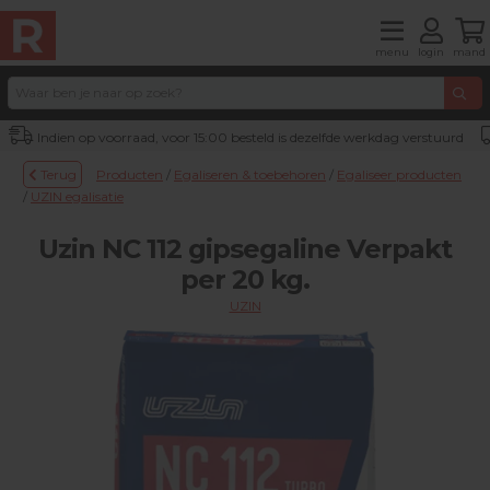
menu
login
mand
Indien op voorraad, voor 15:00 besteld is dezelfde werkdag verstuurd
Terug
Producten
/
Egaliseren & toebehoren
/
Egaliseer producten
/
UZIN egalisatie
Uzin NC 112 gipsegaline Verpakt
per 20 kg.
UZIN