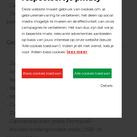
- Calciumsulfaat (gips) egalisatie
- Zeer snel legklaar (tot 3mm al na 6 uur
bekleedbaar)
Geschikt op / voor:
- Zandcementdekvloeren
- Anhydrietvloeren
- Beton
- Bestaande renovatie ondergronden
- Magnesiet en houtmagnesiet
- Gietasfaltvloeren
- Zwenkwielgeschikt vanaf 1 mm
- Gipsvezelplaten zoals Fermacell
- Houten ondergronden zoals OSB- of