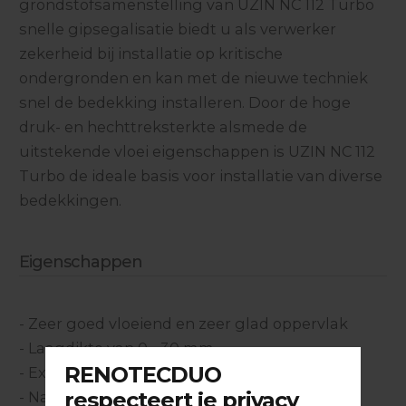
grondstofsamenstelling van UZIN NC 112 Turbo
snelle gipsegalisatie biedt u als verwerker
zekerheid bij installatie op kritische
ondergronden en kan met de nieuwe techniek
snel de bedekking installeren. Door de hoge
druk- en hechttreksterkte alsmede de
uitstekende vloei eigenschappen is UZIN NC 112
Turbo de ideale basis voor installatie van diverse
bedekkingen.
Eigenschappen
- Zeer goed vloeiend en zeer glad oppervlak
- Laagdikte van 0 - 30 mm
- Extreem hoge drukvastheid en buigsterkte
- Nagenoeg spanningsvrij