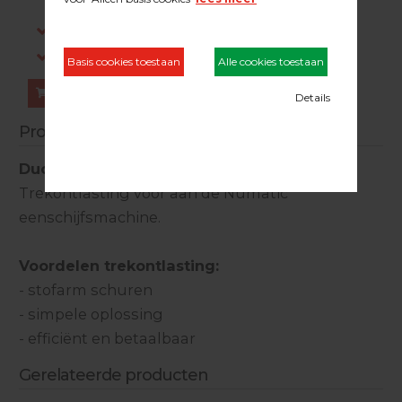
dezelfde werkdag verstuurd.
Gratis verzending in NL vanaf €200,-
Log in om prijzen te zien.
Bestellen
Productinformatie
Duoline trekontlasting
Trekontlasting voor aan de Numatic
eenschijfsmachine.
Voordelen trekontlasting:
- stofarm schuren
- simpele oplossing
- efficiënt en betaalbaar
Gerelateerde producten