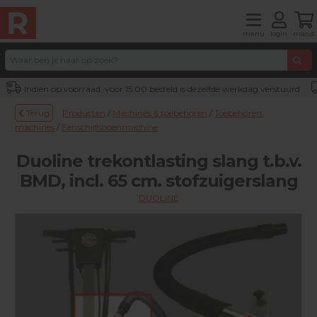
menu
login
mand
Indien op voorraad, voor 15:00 besteld is dezelfde werkdag verstuurd
Terug
Producten
/
Machines & toebehoren
/
Toebehoren
machines
/
Eenschijfsboenmachine
Duoline trekontlasting slang t.b.v.
BMD, incl. 65 cm. stofzuigerslang
DUOLINE