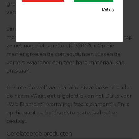
grote hardheid, en wordt dan ook gebruikt in
verspanende gereedschappen.
Sinteren: Bij het sinteren verhit men
materiaalkorrels tot op een temperatuur waarop
ze net nog niet smelten (= 3200°C). Op die
manier groeien de contactpunten tussen de
korrels, waardoor een zeer hard materiaal kan
ontstaan.
Gesinterde wolfraamcarbide staat bekend onder
de naam Widia, dat afgeleid is van het Duits voor
“Wie Diamant” (vertaling: "zoals diamant"). En is
op diamant na het hardste materiaal dat er
bestaat.
Gerelateerde producten