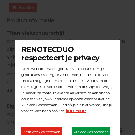
Bestellen
Productinformatie
Titan vlakschuurschijf
Anhydriet schuren? De Titan vlakschuurschijf is
bijzonder geschikt voor het schuren van
anhydrietvloeren en verwijderen van dek- en
laklagen op cementdekvloeren als ook
verwijderen van tegellijm. Deze losse schijven
kunnen ter vervanging op de Duoline
aandrijfschijf (23.15.037) geplaatst worden.
Eigenschappen Titan
Wolfraamcarbide is een keramische stof, die
ontstaat uit wolfraam en koolstof en is een
mengkristal. Dit materiaal staat bekend om zijn