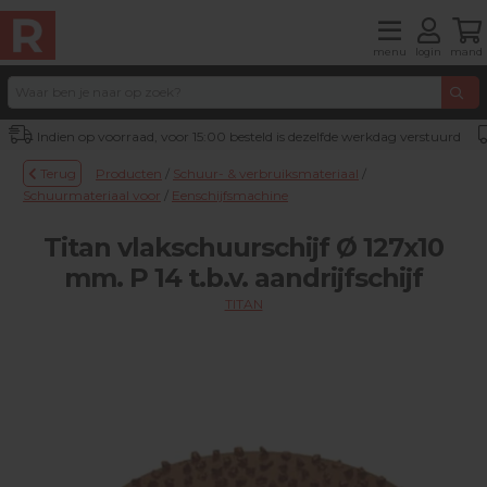
menu
login
mand
Indien op voorraad, voor 15:00 besteld is dezelfde werkdag verstuurd
Terug
Producten
/
Schuur- & verbruiksmateriaal
/
Schuurmateriaal voor
/
Eenschijfsmachine
Titan vlakschuurschijf Ø 127x10
mm. P 14 t.b.v. aandrijfschijf
TITAN