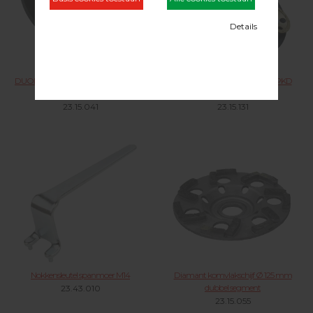
DUOLINE aandrijfschijf met 4 diamant
DUOLINE aandrijfschijf met 4 PKD
komvlakschijven
schijven
23.15.041
23.15.131
Nokkensleutel spanmoer M14
Diamant komvlakschijf Ø 125 mm
dubbel segment
23.43.010
23.15.055