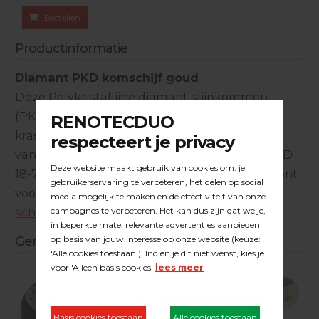
Bestellen
Productinformatie
Diamant PKD komschijf goud
Deze Polykristallijne diamant slijpkommen
(PKD) zijn ontworpen voor het creëren van
krasvorming op epoxyharsen en verflagen ed.
van ondergronden. Geschikt voor op de Flex LD
18-7 betonschuurmachine, of als los component
voor de
Duoline aandrijfschijf met 4 PKD
schijven
.
Gerelateerde producten