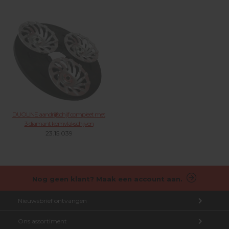
DUOLINE aandrijfschijf compleet met
3 diamant komvlakschijven
23.15.039
Nog geen klant? Maak een account aan.
Nieuwsbrief ontvangen
Ons assortiment
Aanmelden nieuwsbrief