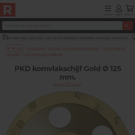
menu
login
mand
Indien op voorraad, voor 15:00 besteld is dezelfde werkdag verstuurd
Terug
Producten
/
Schuur- & verbruiksmateriaal
/
Wat & hoe te
schuren
/
Lijmresten verwijderen
PKD komvlakschijf Gold Ø 125
mm.
RENOTEC DUO