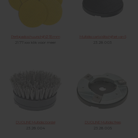
Perfopads schuurschijf Ø 115 mm
Multidisc carta klitschijf set van 5
21.77.xxx klik voor meer
23.28.003
DUOLINE Multidisc borstel
DUOLINE Multidisc frees
23.28.004
23.28.005