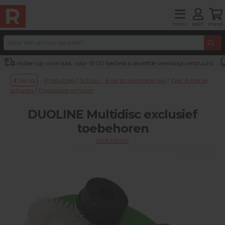
menu
login
mand
Indien op voorraad, voor 15:00 besteld is dezelfde werkdag verstuurd
Terug
Producten
/
Schuur- & verbruiksmateriaal
/
Wat & hoe te
schuren
/
Egalisaties schuren
DUOLINE Multidisc exclusief
toebehoren
MULTIDISC