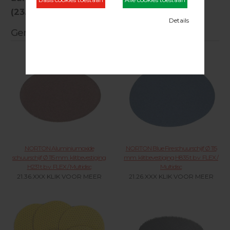
(23.15.FLEXI)
Gerelateerde producten
NORTON Aluminiumoxide
NORTON Blue Fire schuurschijf Ø 115
schuurschijf Ø 115 mm. klitbevestiging
mm. klitbevestiging H835 t.b.v. FLEX /
H231 t.b.v. FLEX / Multidisc
Multidisc
21.36.XXX KLIK VOOR MEER
21.26.XXX KLIK VOOR MEER