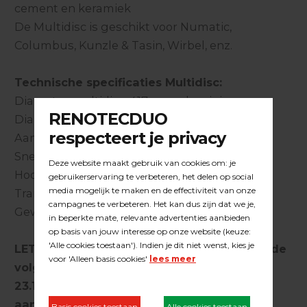
cement en keramiek
De Multidisc is geschikt voor Numatic,
Columbus, Kunzle & Tasin, Wirbel, enz.
Technische specificaties Multidisc:
Diameter multidisc: 417 mm. aluminium
Diameter disc: 115 mm.
Aantal disc: 5 stuks
Snelheid disc: meer dan 3,5 x aandrijfsnelheid
Hoogte: 50 mm.
Transmissie: mechanisch dubbel gelagerd
Gewicht: 5 kg. exclusief toebehoren
LET OP, voeg aan dit artikel altijd één van de
volgende artikelnummers toe: 23.15.NUM,
23.15.COL,23.15.KUNZLE of kies voor de
aanpassing voor de Bona Flexisand