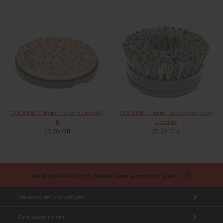
DUOLINE Multidisc titan schuurschijf P
DUOLINE Multidisc lucido borstel in- en
16
uitborstel
23.28.011
23.28.014
Nog geen klant? Maak een account aan.
Nieuwsbrief ontvangen
Ons assortiment
Aanmelden nieuwsbrief