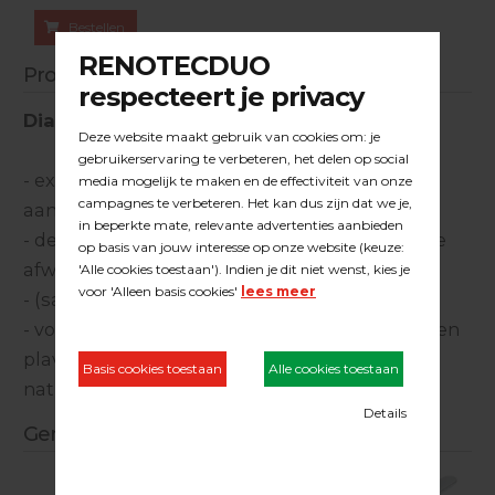
Bestellen
Productinformatie
Diamant komschijf
- extra agressieve samenstelling voor het
aanschuren van harde betonoppervlakken
- de dubbele rij segmenten geeft een perfecte
afwerking en lange levensduur
- (samenstelling klasse C 20 / 25 xa3)
- voor het schuren t.b.v. hechting op alle soorten
plavuizen, monolithisch gemaakte vloeren,
natuursteen en andere harde oppervlakken.
Gerelateerde producten