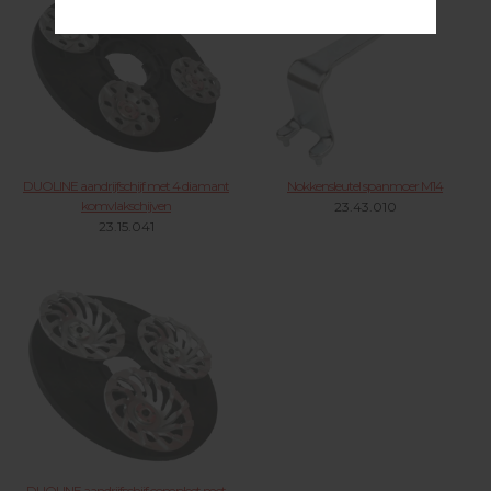
DUOLINE aandrijfschijf met 4 diamant
Nokkensleutel spanmoer M14
komvlakschijven
23.43.010
23.15.041
DUOLINE aandrijfschijf compleet met