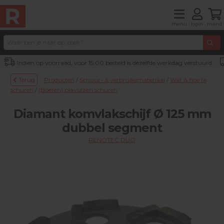
menu
login
mand
Indien op voorraad, voor 15:00 besteld is dezelfde werkdag verstuurd
Terug
Producten
/
Schuur- & verbruiksmateriaal
/
Wat & hoe te
schuren
/
(Boeren) plavuizen schuren
Diamant komvlakschijf Ø 125 mm
dubbel segment
RENOTEC DUO