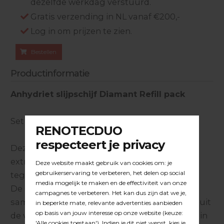
dezelfde werkdag verstuurd.
Gratis verzending in NL vanaf €200,-
Log in om prijzen te zien.
Bestellen
Productinformatie
Anhydriet slijpschijf Diamant Refill pack
Set van 4 komschijven.
Deze slijpschijf kan worden ingezet om de
extreem harde Anhydriet vloeren van
tegenwoordig in snel tempo aan te schuren.
De schijf is met zorg getest in de praktijk in
samenwerking met gerenommeerde spelers uit
de vloerenbranche welke gespecialiseerd zijn in