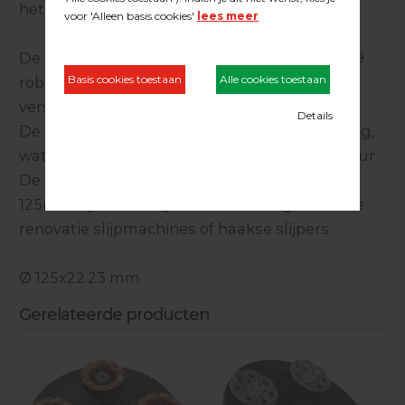
het schuren en voorbewerken van vloeren.
De hoge dichtheid en de modellering van de 9
robuuste segmenten resulteert in een snelle
verspaning met een uitmuntend resultaat.
De 9 open ringen zorgen voor optimale koeling,
wat ook zorg draagt voor een lange levensduur.
De individuele schijven met een diameter van
125mm zijn tevens geschikt voor zogenaamde
renovatie slijpmachines of haakse slijpers
Ø 125x22.23 mm
Gerelateerde producten