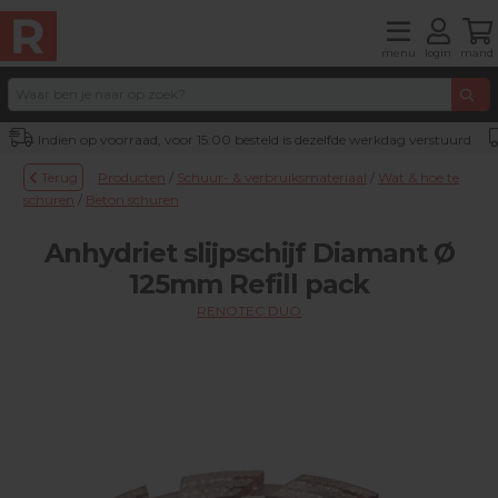
menu
login
mand
Indien op voorraad, voor 15:00 besteld is dezelfde werkdag verstuurd
Terug
Producten
/
Schuur- & verbruiksmateriaal
/
Wat & hoe te
schuren
/
Beton schuren
Anhydriet slijpschijf Diamant Ø
125mm Refill pack
RENOTEC DUO