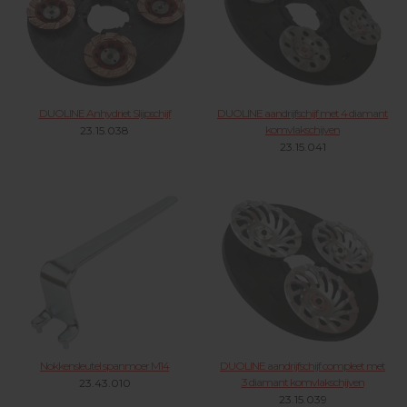
DUOLINE Anhydriet Slijpschijf
DUOLINE aandrijfschijf met 4 diamant
komvlakschijven
23.15.038
23.15.041
Nokkensleutel spanmoer M14
DUOLINE aandrijfschijf compleet met
3 diamant komvlakschijven
23.43.010
23.15.039