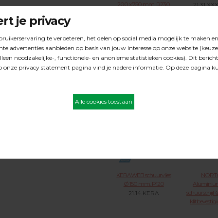
200 x 750 mm. R230
21.31.XX
21.30.XXX KLIK
VOOR 
VOOR MEER
en:
akke houten vloeren
van schuurstof
 met een goed
NORTON Blue Fire
NORT
kantenschuurschijven
Aluminiu
Ø 175 mm. met asgat
kantenschuu
22 mm. klitbevestiging
175 mm. a
H835
mm. 
papierendra
21.47.XXX KLIK
21.32.XX
VOOR MEER
VOOR 
KERAWEB schuurvlies
NORT
Ø 150 mm. P120
Aluminiu
schuurschijf 
21.14.KERA
klitbevestig
t.b.v. FLEX /