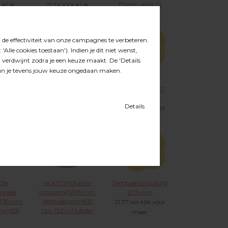
175 mm. asgat 22
X KLIK
21.24.XXX KLIK
mm. klitbevestiging
MEER
VOOR MEER
H231
21.34.XXX KLIK
VOOR MEER
ON
NORTON Blue Fire
PERFOPAD Ø
moxide
schuurschijven Ø 150
150mm. klit GEEL P
rschijf Ø
mm. met 8 stofgaten
100
sgat 22
+ asgat met
21.78.xxx klik voor
op
klitbevestiging H835
meer
ger H231
t.b.v. FESTO Rotex,
Satellietschijf
X KLIK
21.37.XXX KLIK
MEER
VOOR MEER
ON
NORTON Blue Fire
Perfopads schuurschijf
moxide
schuurschijf Ø 115 mm.
Ø 115 mm
Ø 115 mm.
klitbevestiging H835
21.77.xxx klik voor
ing H231
t.b.v. FLEX / Multidisc
meer
 Multidisc
21.26.XXX KLIK