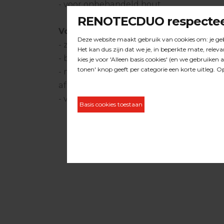
- voor onbehandeld hout
Voordelen Norton Rotex schuurschijv
- zeer geschikt voor het schuren van vl
- beter bestand tegen samenklonteren 
- minder stof bij gebruik in combinatie
afzuigingssysteem
- velcro/klitbevestiging