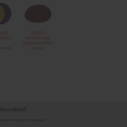
X KLIK
VOOR MEER
MEER
AD Ø
NORTON
t GEEL P
Aluminiumoxide
kantenschuurschijf Ø
150 mm.
lik voor
klitbevestiging H231
r
21.38.XXX KLIK
VOOR MEER
ieuwsbrief
brief vol tips en exclusieve