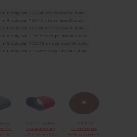
Jöst
Duoline
Exakt
. 8 stofgaten P 40 Afname per doos 50 stuks
Starmix
. 8 stofgaten P 60 Afname per doos 50 stuks
Kunzle & Tasin
. 8 stofgaten P 80 Afname per doos 50 stuks
. 8 stofgaten P 100 Afname per doos 100 stuks
. 8 stofgaten P 120 Afname per doos 100 stuks
. 8 stofgaten P 150 Afname per doos 100 stuks
n
Norzon
NORTON Red Heat
NORTON
en afm.
schuurbanden afm.
Aluminiumoxide
mm. R817
200 x 750 mm. R955
kantenschuurschijf Ø