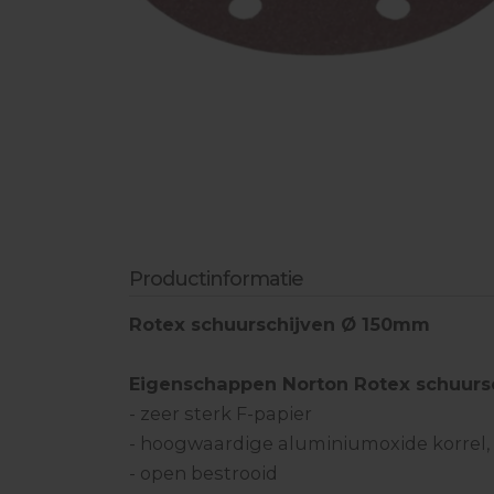
Industriële Stofzuigerslangen
Aandrijfschijven
Vochtmeten & toebehoren
Lijmen & hechtmateriaal
Egaliseren & toebehoren
Bescherming
Handgereedschappen
Productinformatie
Rotex schuurschijven Ø 150mm
Eigenschappen Norton Rotex schuursc
- zeer sterk F-papier
- hoogwaardige aluminiumoxide korrel, k
- open bestrooid