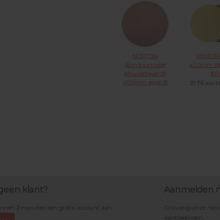
21.36.XX
VOOR 
NORTON
PERFOP
Aluminiumoxide
400mm. kli
schuurschijven Ø
100
400mm. asgat 25
21.76.xxx k
mm. dubbelzijdig H231
mee
21.11.XXX KLIK
VOOR MEER
geen klant?
Aanmelden n
nnen 2 minuten een gratis account aan.
Ontvang onze nieuws
aanbiedingen.