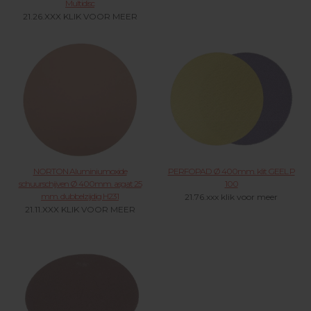
Multidisc
21.26.XXX KLIK VOOR MEER
NORTON Aluminiumoxide
PERFOPAD Ø 400mm. klit GEEL P
schuurschijven Ø 400mm. asgat 25
100
mm. dubbelzijdig H231
21.76.xxx klik voor meer
21.11.XXX KLIK VOOR MEER