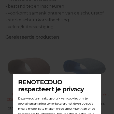
- bestand tegen inscheuren
- voorkomt samenklonteren van de schuurstof
- sterke schuurkorrelhechting
- velcro/klitbevestiging
Gerelateerde producten
NORTON Aluminiumoxide
NORTON Norzon schuurbanden afm.
schuurbanden afm. 200 x 750 mm.
200 x 750 mm. R817
R230
21.31.XXX KLIK VOOR MEER
21.30.XXX KLIK VOOR MEER