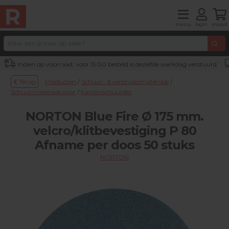
menu
login
mand
Indien op voorraad, voor 15:00 besteld is dezelfde werkdag verstuurd
Terug
Producten
/
Schuur- & verbruiksmateriaal
/
Schuurmateriaal voor
/
Kantenschuurder
NORTON Blue Fire Ø 175 mm.
velcro/klitbevestiging P 80
Afname per doos 50 stuks
NORTON