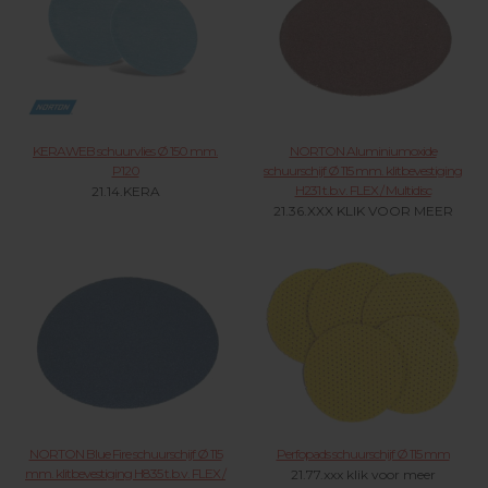
KERAWEB schuurvlies Ø 150 mm.
NORTON Aluminiumoxide
P120
schuurschijf Ø 115 mm. klitbevestiging
H231 t.b.v. FLEX / Multidisc
21.14.KERA
21.36.XXX KLIK VOOR MEER
NORTON Blue Fire schuurschijf Ø 115
Perfopads schuurschijf Ø 115 mm
mm. klitbevestiging H835 t.b.v. FLEX /
21.77.xxx klik voor meer