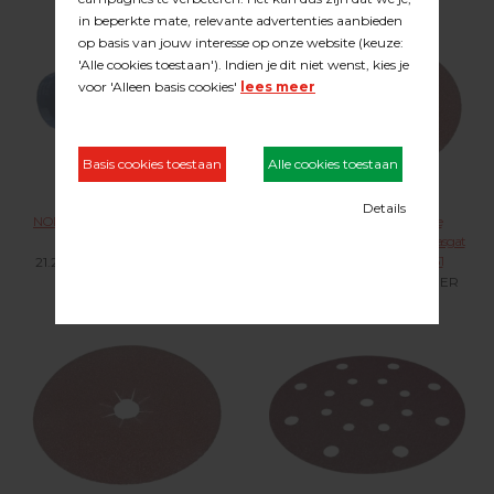
NORTON Red Heat schuurbanden
NORTON Aluminiumoxide
afm. 200 x 750 mm. R955
kantenschuurschijf Ø 175 mm. asgat
22 mm. klitbevestiging H231
21.24.XXX KLIK VOOR MEER
21.34.XXX KLIK VOOR MEER