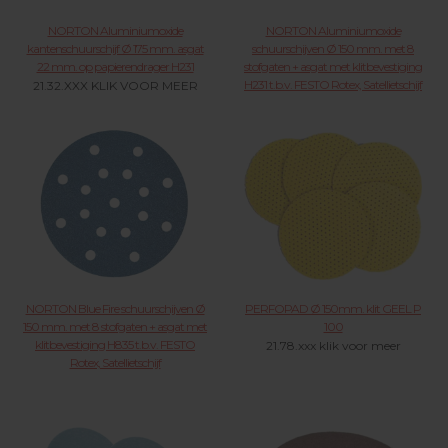
NORTON Aluminiumoxide
NORTON Aluminiumoxide
kantenschuurschijf Ø 175 mm. asgat
schuurschijven Ø 150 mm. met 8
22 mm. op papierendrager H231
stofgaten + asgat met klitbevestiging
H231 t.b.v. FESTO Rotex, Satellietschijf
21.32.XXX KLIK VOOR MEER
21.35.XXX KLIK VOOR MEER
NORTON Blue Fire schuurschijven Ø
PERFOPAD Ø 150mm. klit GEEL P
150 mm. met 8 stofgaten + asgat met
100
klitbevestiging H835 t.b.v. FESTO
21.78.xxx klik voor meer
Rotex, Satellietschijf
21.37.XXX KLIK VOOR MEER