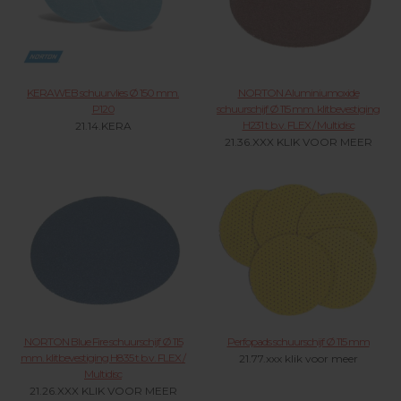
KERAWEB schuurvlies Ø 150 mm.
NORTON Aluminiumoxide
P120
schuurschijf Ø 115 mm. klitbevestiging
H231 t.b.v. FLEX / Multidisc
21.14.KERA
21.36.XXX KLIK VOOR MEER
NORTON Blue Fire schuurschijf Ø 115
Perfopads schuurschijf Ø 115 mm
mm. klitbevestiging H835 t.b.v. FLEX /
21.77.xxx klik voor meer
Multidisc
21.26.XXX KLIK VOOR MEER