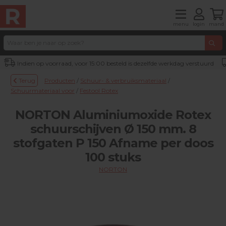
menu
login
mand
Indien op voorraad, voor 15:00 besteld is dezelfde werkdag verstuurd
Terug
Producten
/
Schuur- & verbruiksmateriaal
/
Schuurmateriaal voor
/
Festool Rotex
NORTON Aluminiumoxide Rotex
schuurschijven Ø 150 mm. 8
stofgaten P 150 Afname per doos
100 stuks
NORTON