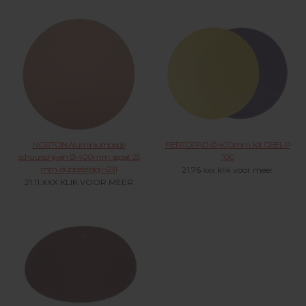
NORTON Aluminiumoxide
PERFOPAD Ø 400mm. klit GEEL P
schuurschijven Ø 400mm. asgat 25
100
mm. dubbelzijdig H231
21.76.xxx klik voor meer
21.11.XXX KLIK VOOR MEER