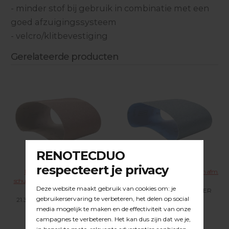
- minder stof bij gebruik in combinatie met een
goed afzuigingssysteem
- velcro/klitbevestiging
Gerelateerde producten
NORTON Aluminiumoxide
NORTON Norzon schuurbanden afm.
schuurbanden afm. 200 x 750 mm.
200 x 750 mm. R817
R230
21.31.XXX KLIK VOOR MEER
21.30.XXX KLIK VOOR MEER