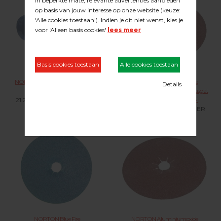
NORTON Red Heat schuurbanden
NORTON Aluminiumoxide
afm. 200 x 750 mm. R955
kantenschuurschijf Ø 175 mm. asgat
22 mm. klitbevestiging H231
21.24.XXX KLIK VOOR MEER
21.34.XXX KLIK VOOR MEER
NORTON Blue Fire
NORTON Aluminiumoxide