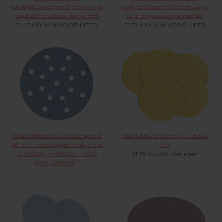
kantenschuurschijven Ø 175 mm. met
kantenschuurschijf Ø 175 mm. asgat
asgat 22 mm. klitbevestiging H835
22 mm. op papierendrager H231
21.47.XXX KLIK VOOR MEER
21.32.XXX KLIK VOOR MEER
NORTON Blue Fire schuurschijven Ø
PERFOPAD Ø 150mm. klit GEEL P
150 mm. met 8 stofgaten + asgat met
100
klitbevestiging H835 t.b.v. FESTO
21.78.xxx klik voor meer
Rotex, Satellietschijf
21.37.XXX KLIK VOOR MEER