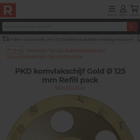
menu
login
mand
Indien op voorraad, voor 15:00 besteld is dezelfde werkdag verstuurd
Terug
Producten
/
Schuur- & verbruiksmateriaal
/
Schuurmateriaal voor
/
Eenschijfsmachine
PKD komvlakschijf Gold Ø 125
mm Refill pack
RENOTEC DUO