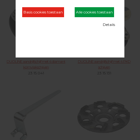
DUOLINE aandrijfschijf met 4 diamant
DUOLINE aandrijfschijf met 4 PKD
komvlakschijven
schijven
23.15.041
23.15.131