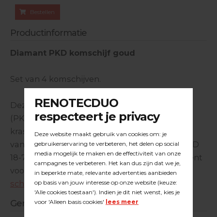
Bestellen
Productinformatie
Diamant PKD komschijf goud
Set van 4 komschijven.
Deze Polykristallijne diamant slijpkommen
(PKD) zijn ontworpen voor het creëren van
krasvorming op epoxyharsen en verflagen ed.
van ondergronden. Geschikt voor op de Flex LD
18-7 betonschuurmachine, of als los component
voor de
Duoline aandrijfschijf met 4 PKD
schijven
.
Gerelateerde producten