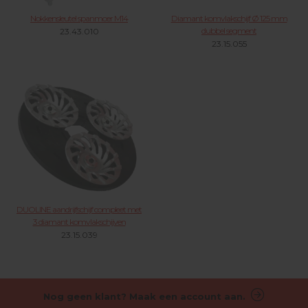
Nokkensleutel spanmoer M14
Diamant komvlakschijf Ø 125 mm
dubbel segment
23.43.010
23.15.055
DUOLINE aandrijfschijf compleet met
3 diamant komvlakschijven
23.15.039
Nog geen klant? Maak een account aan.