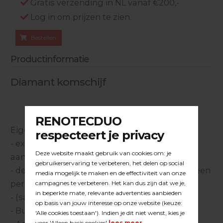
Gratis verzending in NL vanaf €200,-
Log in om prijzen te zien.
Bestellen
Productinformatie
Diamant komschijf
Eigenschappen:
- extra agressieve samenstelling voor het
aanschuren van harde betonoppervlakken
- de dubbele rij segmenten 5MM hoog geeft een
perfecte afwerking en lange levensduur
- (samenstelling klasse C 20 / 25 xa3)
- Buitendiameter 100MM