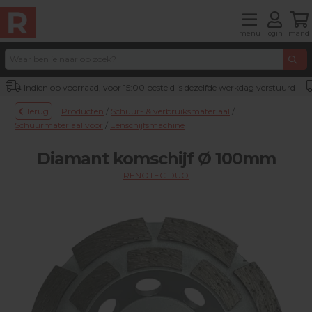
menu
login
mand
Indien op voorraad, voor 15:00 besteld is dezelfde werkdag verstuurd
Terug
Producten
/
Schuur- & verbruiksmateriaal
/
Schuurmateriaal voor
/
Eenschijfsmachine
Diamant komschijf Ø 100mm
RENOTEC DUO