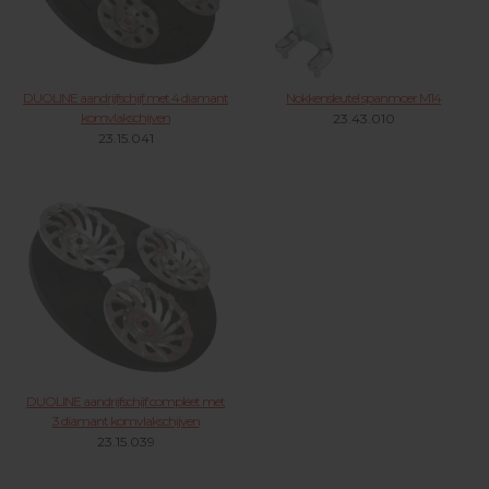
DUOLINE aandrijfschijf met 4 diamant
Nokkensleutel spanmoer M14
komvlakschijven
23.43.010
23.15.041
DUOLINE aandrijfschijf compleet met
3 diamant komvlakschijven
23.15.039