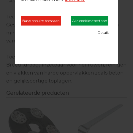
- Asopnamen 16/22MM
Technische informatie:
Geschikt voor machines met een wattage van
minimaal 1000wat en een toerental variërend
van 100 tot maximaal 1200 toeren.
Toepassing:
Breed (droog) inzetbaar voor het ruwen, reinigen
en vlakken van harde oppervlakken zoals beton
en gelijksoortige toplagen.
Gerelateerde producten