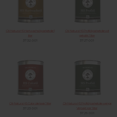
Oli-Natura HS Hartwachsöl parketolie 1
Oli-Natura HS Profiöl parketolie wit
liter
gekalkt 1 liter
37.32.001
37.27.001
Oli-Natura HS Color olie teak 1 liter
Oli-Natura HS Profiöl parketolie wenge
Verpakt per 1 liter
37.23.001
37.29.001