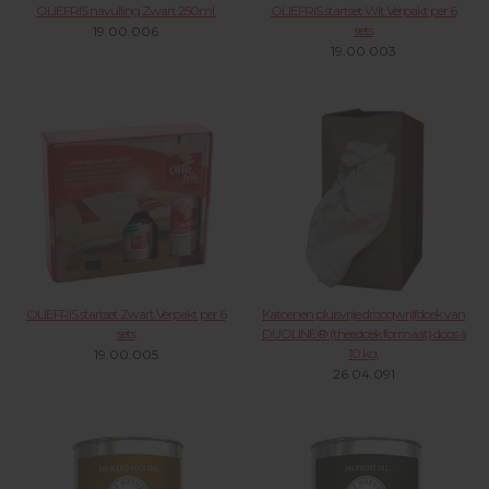
OLIEFRIS navulling Zwart 250ml.
OLIEFRIS startset Wit Verpakt per 6
sets
19.00.006
19.00.003
OLIEFRIS startset Zwart Verpakt per 6
Katoenen pluisvrije droogwrijfdoek van
sets
DUOLINE® (theedoek formaat) doos à
10 kg.
19.00.005
26.04.091