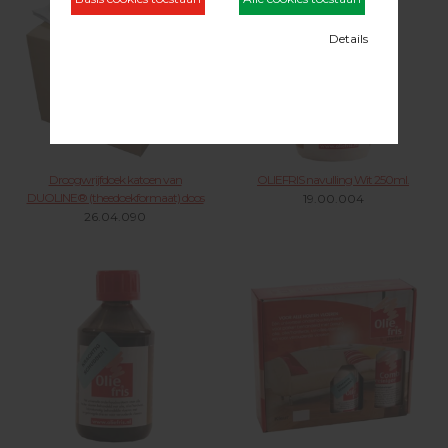
Droogwrijfdoek katoen van
OLIEFRIS navulling Wit 250ml.
DUOLINE® (theedoekformaat) doos
19.00.004
26.04.090