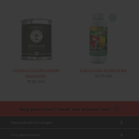
Oli-Natura HS Profiöl parketolie
EUKULA Color Schnee/Wit 1liter
kleurloos 1 liter
32.27.025
37.30.001
Nog geen klant? Maak een account aan.
Nieuwsbrief ontvangen
Ons assortiment
Aanmelden nieuwsbrief