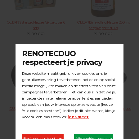
OLIEFRIS startset Naturel Verpakt per 6
OLIEFRIS navulling Naturel 250ml.
sets
Verpakt per 8 stuks
19.00.001
19.00.002
DUOLINE aandrijfschijf compleet Ø
DUOLINE Pennenrug met foampad
400 mm.
Ø 400 mm.
23.46.001
23.46.002