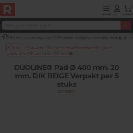
menu
login
mand
Indien op voorraad, voor 15:00 besteld is dezelfde werkdag verstuurd
Terug
Producten
/
Schuur- & verbruiksmateriaal
/
Pads &
gaasschijven
/
Pads 16 inch / 20mm dik
DUOLINE® Pad Ø 400 mm. 20
mm. DIK BEIGE Verpakt per 5
stuks
DUOLINE