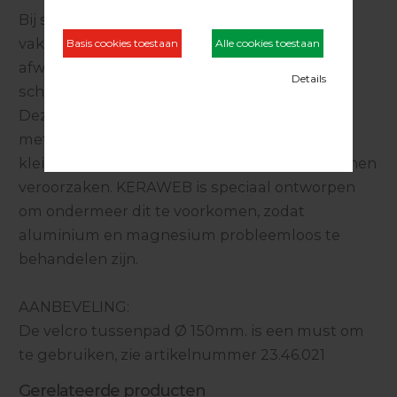
Bij schuurwerkzaamheden komt men steeds
vaker in contact met aluminium profielen en
afwerk stripserie welke niet met traditioneel
schuurmateriaal behandeld kunnen worden.
Deze bevatten in veel gevallen conflicterende
metalen, waardoor tijdens het schuurproces
kleine deeltjes achter blijven die corrosie kunnen
veroorzaken. KERAWEB is speciaal ontworpen
om ondermeer dit te voorkomen, zodat
aluminium en magnesium probleemloos te
behandelen zijn.
AANBEVELING:
De velcro tussenpad Ø 150mm. is een must om
te gebruiken, zie artikelnummer 23.46.021
Gerelateerde producten