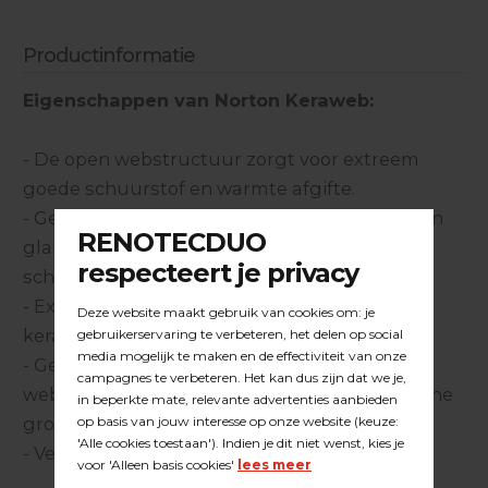
Productinformatie
Eigenschappen van Norton Keraweb:
- De open webstructuur zorgt voor extreem
goede schuurstof en warmte afgifte.
- Geen nestvorming van stof waardoor er geen
glans en structuur verschillen in het
schuurbeeld ontstaan.
- Extreem lange standtijd door de 100%
keramische korrel.
- Geen krasbeeld waarneembaar door het
webvormig basis materiaal waar de keramische
grondstof is aangebracht.
- Velcro bevestiging.