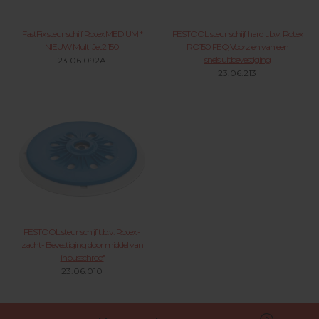
FastFix steunschijf Rotex MEDIUM *
FESTOOL steunschijf hard t.b.v. Rotex
NIEUW Multi Jet2 150
RO150 FEQ Voorzien van een
snelsluitbevestiging
23.06.092A
23.06.213
FESTOOL steunschijf t.b.v. Rotex -
zacht- Bevestiging door middel van
inbusschroef
23.06.010