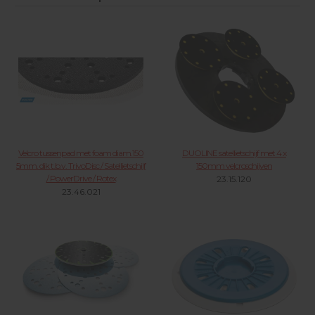
Velcro tussenpad met foam diam.150
DUOLINE satellietschijf met 4 x
5mm. dik t.b.v. TrivoDisc / Satellietschijf
150mm velcroschijven
/ PowerDrive / Rotex
23.15.120
23.46.021