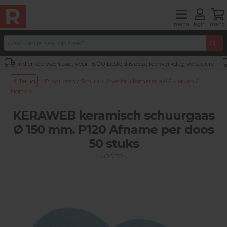
menu
login
mand
Indien op voorraad, voor 15:00 besteld is dezelfde werkdag verstuurd
Terug
Producten
/
Schuur- & verbruiksmateriaal
/
Merken
/
Norton
KERAWEB keramisch schuurgaas
Ø 150 mm. P120 Afname per doos
50 stuks
NORTON