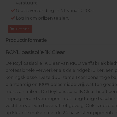
verstuurd.
Gratis verzending in NL vanaf €200,-
Log in om prijzen te zien.
Bestellen
Productinformatie
ROYL basisolie 1K Clear
De Royl basisolie 1K Clear van RIGO verffabriek bied
professionele verwerker als de eindgebruiker, een p
koningsklasse'. Deze duurzame 1 componentige basi
plantaardig en 100% oplosmiddelvrij, wat ten goed
mens en milieu. De Royl basisolie 1K Clear heeft ee
impregnerend vermogen, met langdurige bescher
vocht en vuil van bovenaf tot gevolg. Ook is deze bas
op kleur te maken met de 24 basis kleurpigmenten 