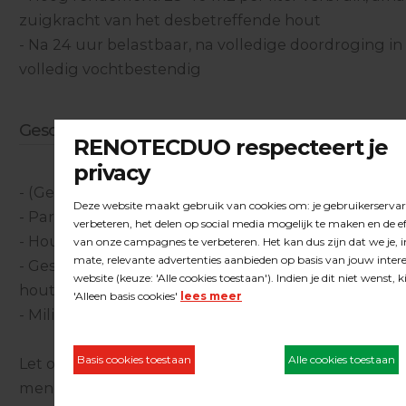
zuigkracht van het desbetreffende hout
- Na 24 uur belastbaar, na volledige doordroging in 
volledig vochtbestendig
Geschikt voor:
- (Geschuurde) parketvloeren
- Parket op vloerverwarming
- Houten elementen bij binnen timmerwerk
- Geschuurde massief houten meubels en tafelblad
houtsoorten)
- Milieubewuste mensen: Ecologisch en circulair
Let op: de 24 basispigmenten zijn onderling ook op
mengen, maar met de olie 'Clear' maximaal met 2 k