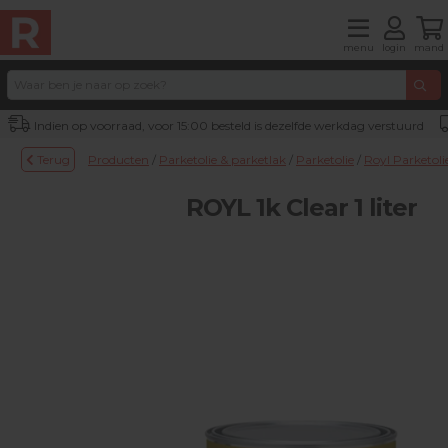
menu
login
mand
Indien op voorraad, voor 15:00 besteld is dezelfde werkdag verstuurd
Terug
Producten
/
Parketolie & parketlak
/
Parketolie
/
Royl Parketoli
ROYL 1k Clear 1 liter