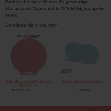
Probeer het nu zelf met dit geweldige
Starterpack: Voor slechts €49,50 bij jou op de
stoep
Gerelateerde producten
NORTON KLITSCHUURSCH. 178mm
KERAWEB schuurvlies Ø 150 mm.
REDHEAT P60
P120
21.23.XXX klik voor meer
21.14.KERA