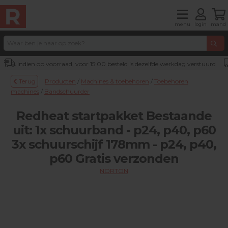
menu
login
mand
Indien op voorraad, voor 15:00 besteld is dezelfde werkdag verstuurd
Terug
Producten
/
Machines & toebehoren
/
Toebehoren
machines
/
Bandschuurder
Redheat startpakket Bestaande
uit: 1x schuurband - p24, p40, p60
3x schuurschijf 178mm - p24, p40,
p60 Gratis verzonden
NORTON