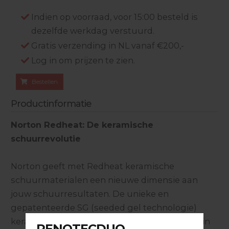
Indien op voorraad, voor 15:00 besteld is
dezelfde werkdag verstuurd.
Gratis verzending in NL vanaf €200,-
Log in om prijzen te zien.
Bestellen
Productinformatie
Norton Redheat: De keramische
schuurrevolutie
Norton geeft met Redheat keramische
schuurmaterialen een nieuwe dimensie aan
jouw schuurresultaten. De unieke en
gepatenteerde SG (seeded gel technologie)
keramische schuurkorrel, die wordt gebruikt in