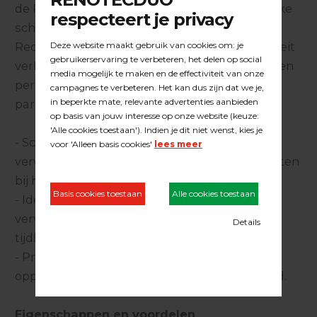
de Red Heat producten, geeft een ongelofelijke
scherpte en levensduur aan het product.
Redheat biedt de parketteur een prijs / kwaliteit
verhouding die zich in praktijk vertaalt naar een
perfect product voor de professionele
parketteur.
- Schuurt agressiever voor een snelle
verwijdering van oude lak, olie, was en lijmresten
bij het voorbereiden van ondervloeren.
- Ideaal voor (hardere) houtsoorten met taaie
vervuiling en grote projecten waarbij
tijdbesparing, besparing in geld oplevert.
- Produceert het meeste verfijnde en gladde
oppervlak; een superieur krasvrij schuurbeeld.
Eigenschappen en voordelen