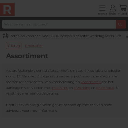
menu
login
mand
Indien op voorraad, voor 15:00 besteld is dezelfde werkdag verstuurd
Terug
Producten
Assortiment
Als professionele vloerinstallateur heeft u natuurlijk de juiste producten
nodig. Bij Renotec Duo geniet u van een groot assortiment voor alle
soorten (onder)vloeren. Van voorbereiding als
vochtmeters
tot het
aanleggen van vloeren met
machines
en
afwerking
en
onderhoud
. U
vindt het allemaal op de pagina.
Heeft u advies nodig? Neem gerust contact op met één van onze
adviseurs voor meer informatie.