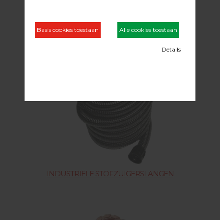
OLIEFRIS & VLOERONDERHOUD
INDUSTRIËLE STOFZUIGERSLANGEN