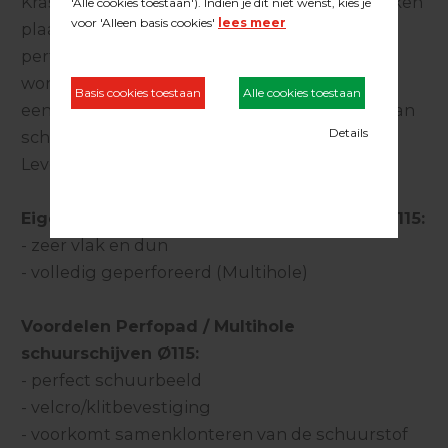
Krasvrij en stofarm schuren op lastig te bereiken
plaatsen? Renotec Duo biedt uitkomst! De
perfopads diameter 115mm. kunnen gebruikt
worden onder de Flex Pinokkio, zodat je
eenvoudig onder laaghangende radiatoren kan
schuren.
Leverbaar in de korrels, 60, 80, 100 en 120.
Eigenschappen Perfopad schuurschijven Ø115:
- zeer vlak en dun
- volledig geperforeerd (Multihole)
Voordelen Perfopad / Multihole
schuurschijven Ø115:
- perfect schuurbeeld
- velcro/klitbevestiging
- voorkomt samenklonteren van de schuurstof