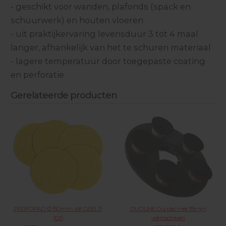
- geschikt voor wanden, plafonds (spack en
schuurwerk) en houten vloeren
- uit praktijkervaring levensduur 3 tot 4 maal
langer, afhankelijk van het te schuren materiaal
- lagere temperatuur door toegepaste coating
en perforatie
Gerelateerde producten
PERFOPAD Ø 150mm. klit GEEL P
DUOLINE Duodisc met 115mm
100
velcroschijven