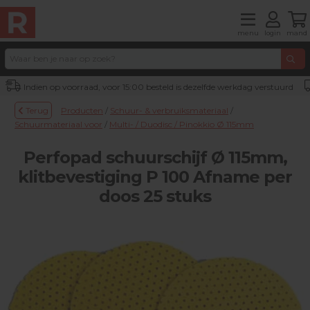
menu
login
mand
Indien op voorraad, voor 15:00 besteld is dezelfde werkdag verstuurd
Terug
Producten
/
Schuur- & verbruiksmateriaal
/
Schuurmateriaal voor
/
Multi- / Duodisc / Pinokkio Ø 115mm
Perfopad schuurschijf Ø 115mm,
klitbevestiging P 100 Afname per
doos 25 stuks