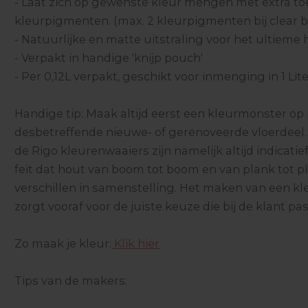
- Laat zich op gewenste kleur mengen met extra to
kleurpigmenten. (max. 2 kleurpigmenten bij clear b
- Natuurlijke en matte uitstraling voor het ultieme
- Verpakt in handige 'knijp pouch'
- Per 0,12L verpakt, geschikt voor inmenging in 1 Lite
Handige tip: Maak altijd eerst een kleurmonster op
desbetreffende nieuwe- of gerenoveerde vloerdeel.
de Rigo kleurenwaaiers zijn namelijk altijd indicati
feit dat hout van boom tot boom en van plank tot p
verschillen in samenstelling. Het maken van een k
zorgt vooraf voor de juiste keuze die bij de klant pas
Zo maak je kleur:
Klik hier
Tips van de makers: