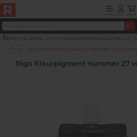
menu
login
mand
Indien op voorraad, voor 15:00 besteld is dezelfde werkdag verstuurd
Terug
Producten
/
Parketolie & parketlak
/
Parketolie
/
Royl Parketoli
Rigo Kleurpigment nummer 27 voo