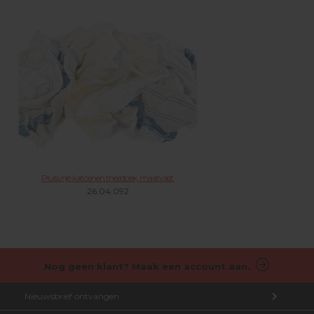
Pluisvrije katoenen theedoek, maatvast.
26.04.092
Nog geen klant? Maak een account aan.
Nieuwsbrief ontvangen