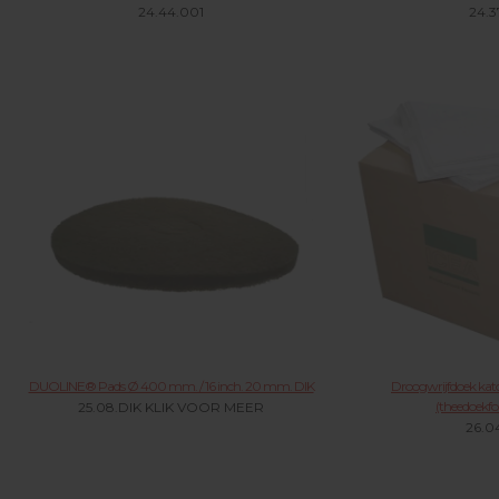
24.44.001
24.3
DUOLINE® Pads Ø 400 mm. / 16 inch. 20 mm. DIK
Droogwrijfdoek k
(theedoekf
25.08.DIK KLIK VOOR MEER
26.0