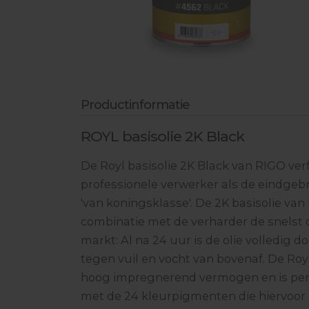
Industriële Stofzuigerslangen
Aandrijfschijven
Vochtmeten & toebehoren
Lijmen & hechtmateriaal
Productinformatie
Egaliseren & toebehoren
Bescherming
ROYL basisolie 2K Black
Handgereedschappen
De Royl basisolie 2K Black van RIGO ver
professionele verwerker als de eindgebr
'van koningsklasse'. De 2K basisolie van 
combinatie met de verharder de snelst 
markt: Al na 24 uur is de olie volledig
tegen vuil en vocht van bovenaf. De Royl
hoog impregnerend vermogen en is per
met de 24 kleurpigmenten die hiervoor g