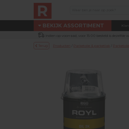
BEKIJK ASSORTIMENT
Klan
Assortiment
Indien op voorraad, voor 15:00 besteld is dezelfde
Eigen technische dienst
Terug
Producten
/
Parketolie & parketlak
/
Parketoli
Nieuw bij Renotec Duo
Actie / Outlet producten
Machines & toebehoren
Occasion machines
DUOLINE® producten
Schuur- & verbruiksmateriaal
Parketolie & parketlak
Oliefris & Vloeronderhoud