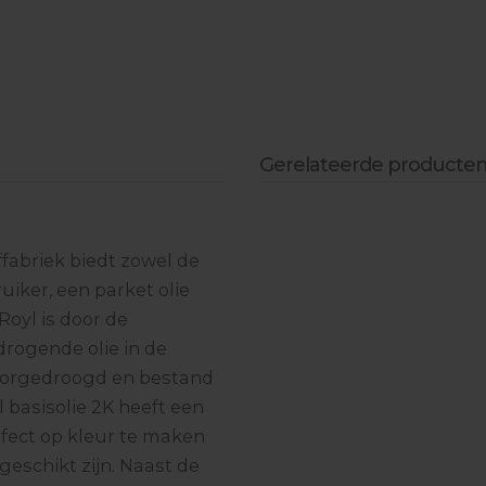
Hygrometer
Woodmastic woodfiller
STEP Parketlak
Zachtwas blokken
Borstel- & schuurmachine
3-diamantkomvlakschijven
Ottoseal (kleur)kitten
SKYLT parketlak
Toebehoren Novoryt
Multistar renovatiefrees
Staalborstels
Gerelateerde producte
ffabriek biedt zowel de
uiker, een parket olie
Royl is door de
drogende olie in de
 doorgedroogd en bestand
 basisolie 2K heeft een
fect op kleur te maken
eschikt zijn. Naast de