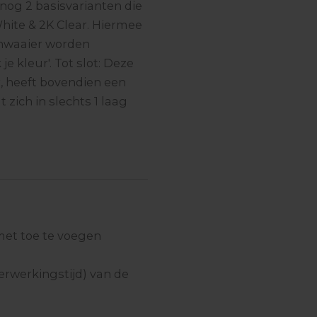
t nog 2 basisvarianten die
hite & 2K Clear. Hiermee
enwaaier worden
e kleur'. Tot slot: Deze
r, heeft bovendien een
 zich in slechts 1 laag
met toe te voegen
erwerkingstijd) van de