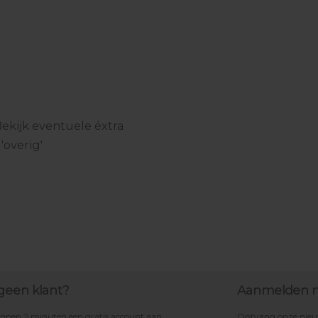
Bekijk eventuele éxtra
'overig'
geen klant?
Aanmelden n
nnen 2 minuten een gratis account aan.
Ontvang onze nieuws