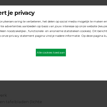
mogen
vlekken van bovenaf
 het ultieme houtgevoel
rbruik, afhankelijk van de
t
belastbaar en bestand
werk
n tafelbladen (lichte