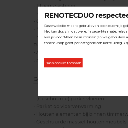
- 1-Laags systeem
- Hoog impregnerend / indringend ver
- Optimale bescherming voor vocht en 
- Natuurlijke en matte uitstraling voor
- Hoog rendement: 25-40 m2 per liter ve
zuigkracht van het desbetreffende hou
- Al na 24 uur volledig doorgedroogd, 
tegen vuil en vocht van bovenaf
Geschikt voor:
- (Geschuurde) parketvloeren
- Parket op vloerverwarming
- Houten elementen bij binnen timmer
- Geschuurde massief houten meubels e