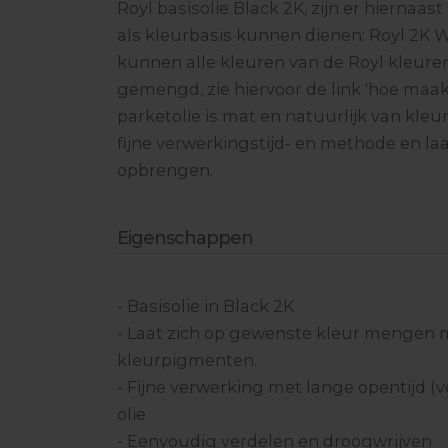
Royl basisolie Black 2K, zijn er hiernaas
als kleurbasis kunnen dienen: Royl 2K W
kunnen alle kleuren van de Royl kleur
gemengd, zie hiervoor de link 'hoe maak j
parketolie is mat en natuurlijk van kleu
fijne verwerkingstijd- en methode en laat
opbrengen.
Eigenschappen
- Basisolie in Black 2K
- Laat zich op gewenste kleur mengen 
kleurpigmenten.
- Fijne verwerking met lange opentijd (v
olie
- Eenvoudig verdelen en droogwrijven