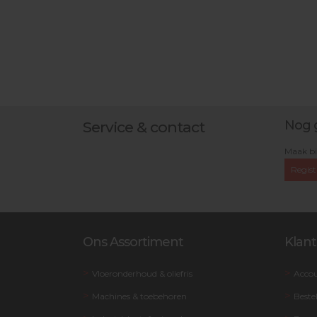
Nog 
Service & contact
Maak bi
Regist
Ons Assortiment
Klant
Vloeronderhoud & oliefris
Acco
Machines & toebehoren
Beste