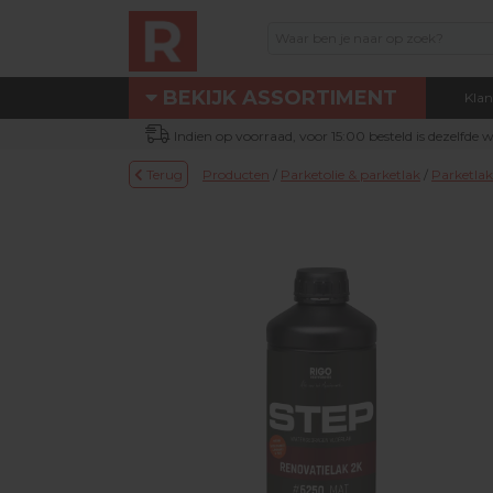
BEKIJK ASSORTIMENT
Klan
Assortiment
Indien op voorraad, voor 15:00 besteld is dezelfde
Eigen technische dienst
Terug
Producten
/
Parketolie & parketlak
/
Parketlak
Nieuw bij Renotec Duo
Actie / Outlet producten
Machines & toebehoren
Occasion machines
DUOLINE® producten
Schuur- & verbruiksmateriaal
Parketolie & parketlak
Oliefris & Vloeronderhoud