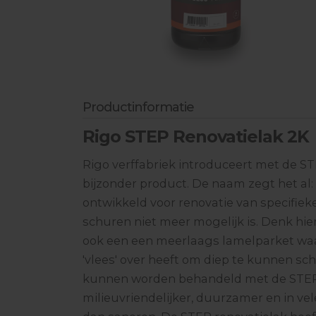
Industriële Stofzuigerslangen
Aandrijfschijven
Vochtmeten & toebehoren
Lijmen & hechtmateriaal
Productinformatie
Egaliseren & toebehoren
Rigo STEP Renovatielak 2K
Bescherming
Handgereedschappen
Rigo verffabriek introduceert met de S
bijzonder product. De naam zegt het al: 
ontwikkeld voor renovatie van specifiek
schuren niet meer mogelijk is. Denk hie
ook een een meerlaags lamelparket waar
'vlees' over heeft om diep te kunnen sc
kunnen worden behandeld met de STEP 
milieuvriendelijker, duurzamer en in ve