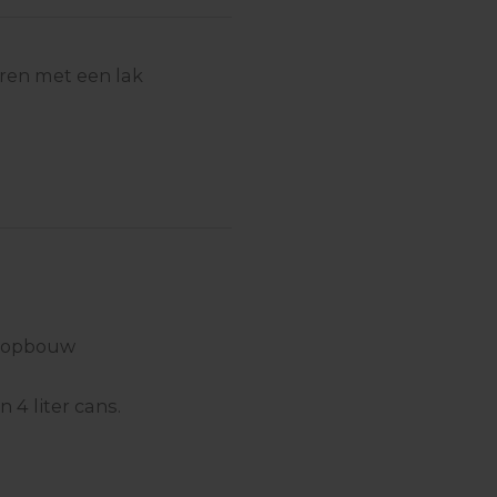
ren met een lak
g opbouw
n 4 liter cans.