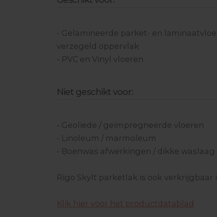
Geschikt voor:
- Gelamineerde parket- en laminaatvloe
verzegeld oppervlak
- PVC en Vinyl vloeren
Niet geschikt voor:
- Geoliede / geïmpregneerde vloeren
- Linoleum / marmoleum
- Boenwas afwerkingen / dikke waslaa
Rigo Skylt parketlak is ook verkrijgbaar i
Klik hier voor het productdatablad