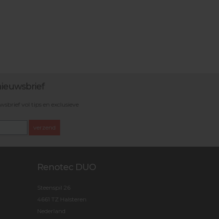
ieuwsbrief
brief vol tips en exclusieve
verzend
Renotec DUO
Steenspil 26
4661 TZ Halsteren
Nederland