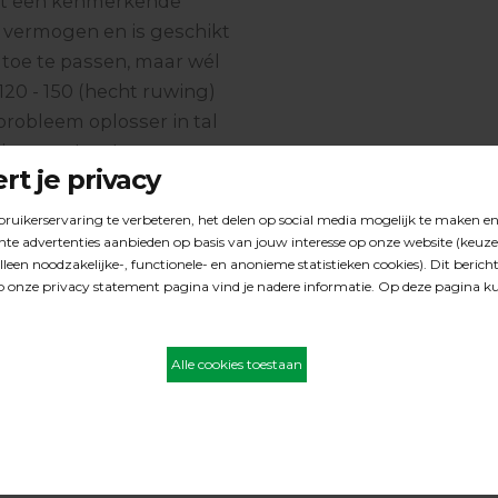
eft een kenmerkende
 vermogen en is geschikt
 toe te passen, maar wél
120 - 150 (hecht ruwing)
probleem oplosser in tal
iter een 'nee' moet
met groot hechtvermogen
 situaties nodig zijn
ud STEP milde reiniger