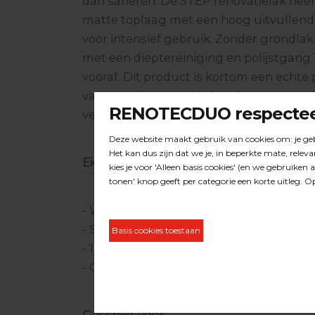
dan saneren. De STEP renovatielak he
matte toplaag met een hoog uitvullend
voor intensief gebruik. Zonder grondlak
met een dieptereiniging en polijstgang 
vooraf. Dit product is kortom een echte 
van situaties waar je als vakman normal
verkopen als het om renoveren gaat.
Eigenschappen
- Watergedragen 2K polyurethaan lak 
- Snelle verwerking en droging
- 1 laags syteem, 2e laag kán in sommige
- Gebruik voor het juiste dweil onderho