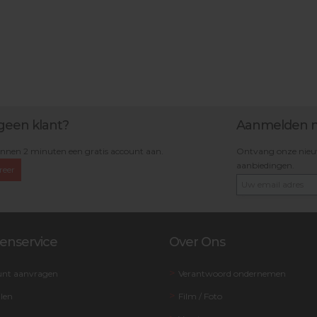
geen klant?
Aanmelden n
nnen 2 minuten een gratis account aan.
Ontvang onze nieuws
aanbiedingen.
reer
enservice
Over Ons
unt aanvragen
Verantwoord ondernemen
llen
Film / Foto