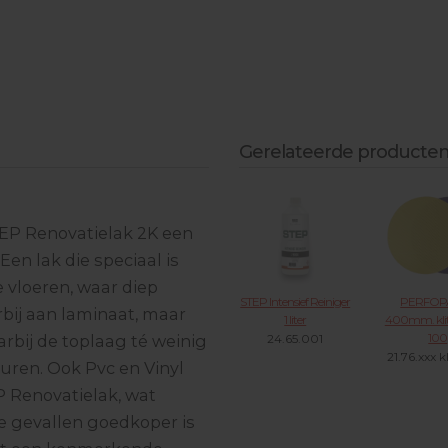
Hygrometer
Woodmastic woodfiller
STEP Parketlak
Zachtwas blokken
Borstel- & schuurmachine
3-diamantkomvlakschijven
Ottoseal (kleur)kitten
SKYLT parketlak
Toebehoren Novoryt
Multistar renovatiefrees
Staalborstels
Gerelateerde producte
TEP Renovatielak 2K een
Een lak die speciaal is
e vloeren, waar diep
STEP Intensief Reiniger
PERFOP
rbij aan laminaat, maar
1 liter
400mm. kli
100
24.65.001
bij de toplaag té weinig
21.76.xxx k
huren. Ook Pvc en Vinyl
mee
Renovatielak, wat
le gevallen goedkoper is