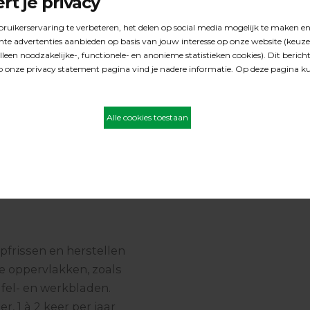
 gelakte vloeren.
t met STEP Intensief
e doek aanbrengen.
g na droging (minimaal 1
pfrissen en herstellen
e oppervlakken, zoals
fel- en werkbladen.
r, 1 à 2 keer per jaar