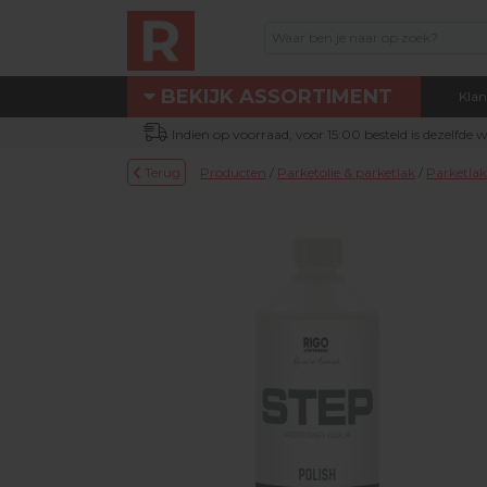
BEKIJK ASSORTIMENT
Klan
Assortiment
Indien op voorraad, voor 15:00 besteld is dezelfde
Eigen technische dienst
Terug
Producten
/
Parketolie & parketlak
/
Parketlak
Nieuw bij Renotec Duo
Actie / Outlet producten
Machines & toebehoren
Occasion machines
DUOLINE® producten
Schuur- & verbruiksmateriaal
Parketolie & parketlak
Oliefris & Vloeronderhoud