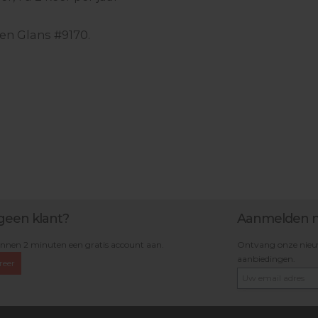
 en Glans #9170.
geen klant?
Aanmelden n
nnen 2 minuten een gratis account aan.
Ontvang onze nieuws
aanbiedingen.
reer