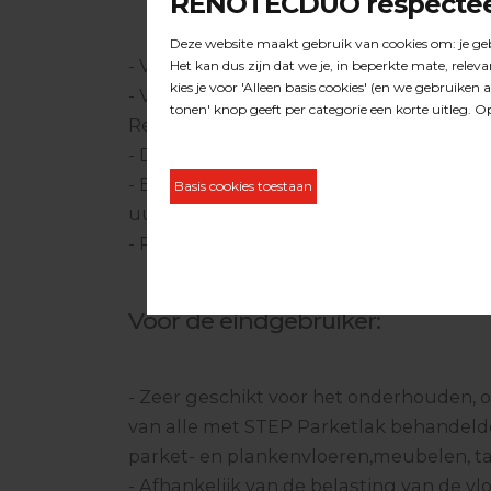
- Voor het herstellen en beschermen van
- Vóór een onderhoudsbeurt, altijd eers
Reiniger #9200 grondig reinigen.
- De polish onverdund met een vochtig
- Eventueel kruiselings een tweede laa
uur) aanbrengen.
- Rendement: 40-60 m2/l.
Voor de eindgebruiker:
- Zeer geschikt voor het onderhouden, o
van alle met STEP Parketlak behandeld
parket- en plankenvloeren,meubelen, ta
- Afhankelijk van de belasting van de vloe