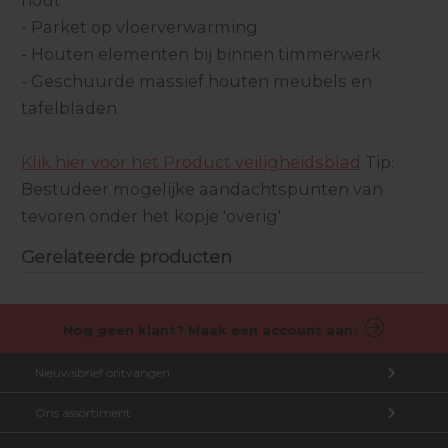
hout
- Parket op vloerverwarming
- Houten elementen bij binnen timmerwerk
- Geschuurde massief houten meubels en
tafelbladen
Klik hier voor het Product veiligheidsblad
Tip:
Bestudeer mogelijke aandachtspunten van
tevoren onder het kopje 'overig'
Gerelateerde producten
Nog geen klant? Maak een account aan.
Nieuwsbrief ontvangen
Ons assortiment
Aanmelden nieuwsbrief