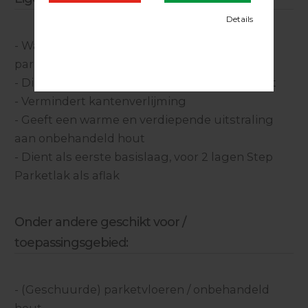
- Watergedragen isolerende grondlak voor
parket
- Direct appliceerbaar op kaalgeschuurd hout
- Vermindert kantenverlijming
- Geeft een warme en verdiepende uitstraling
aan onbehandeld hout
- Dient als eerste basislaag, voor 2 lagen Step
Parketlak als aflak
Onder andere geschikt voor /
toepassingsgebied:
- (Geschuurde) parketvloeren / onbehandeld