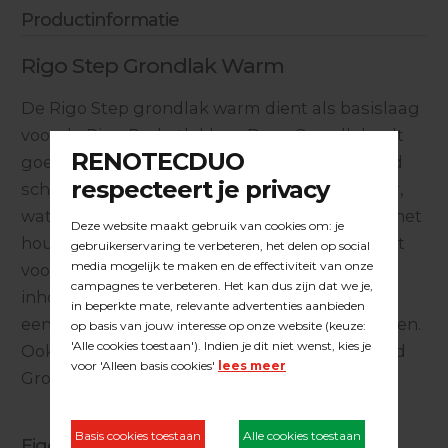
Productinformatie
Rigo Step Grondlak Warm
De Rigo Step grondlak warm dient als basislaag
voor de Rigo Parketlakken. Deze Grondlak rolt
goed, is aanzetvrij, spettert niet en is ook goed
schuurbaar. Deze grondlak is warm van kleur,
wat een prachtig kleurverdiepend effect aan het
hout geeft. Het gebruik van de grondlak zorgt
voor een goede opsluiting van de
inhoudsstoffen in het hout en kan bovendien
een derde afwerklaag met parketlak vervangen.
Ook te verkrijgen in een lichtere tint, genaamd
Grondlak Naturel.
Eigenschappen