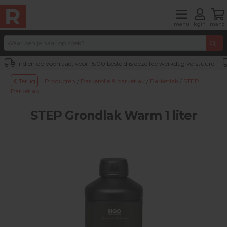
menu
login
mand
Indien op voorraad, voor 15:00 besteld is dezelfde werkdag verstuurd
Terug
Producten
/
Parketolie & parketlak
/
Parketlak
/
STEP
Parketlak
STEP Grondlak Warm 1 liter