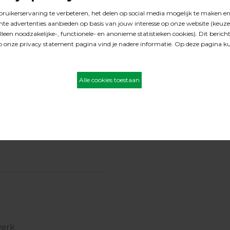
Telescoopsteel
 chemische belasting
aluminium prof. 2 x
100 cm.
25.09.015
n
werk