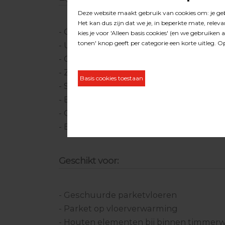
- Goed bestand tegen mechanische- en
- Uitstekend vulvermogen
- Gemakkelijk en aanzetvrij te verwerke
- Zeer slijtvast
- Snelle droogtijd
- Extreem mat
- Oplosmiddelvrij
- EMICODE EC 1 PLUS / Zeer emissiearm
Geschikt voor:
- Geschuurde parketvloeren
- Parket op vloerverwarming
- Houten elementen bij binnen timmer