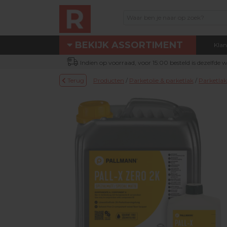
BEKIJK ASSORTIMENT
Klan
Assortiment
Indien op voorraad, voor 15:00 besteld is dezelfde
Eigen technische dienst
Terug
Producten
/
Parketolie & parketlak
/
Parketlak
Nieuw bij Renotec Duo
Actie / Outlet producten
Machines & toebehoren
Occasion machines
DUOLINE® producten
Schuur- & verbruiksmateriaal
Parketolie & parketlak
Oliefris & Vloeronderhoud