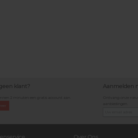
geen klant?
Aanmelden n
nnen 2 minuten een gratis account aan.
Ontvang onze nieuws
aanbiedingen.
reer
enservice
Over Ons