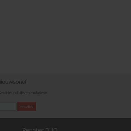
ieuwsbrief
brief vol tips en exclusieve
verzend
Renotec DUO