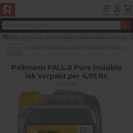
menu
login
mand
Indien op voorraad, voor 15:00 besteld is dezelfde werkdag verstuurd
Terug
Producten
/
Parketolie & parketlak
/
Parketlak
/
Pallmann
parketlak
Pallmann PALL-X Pure invisible
lak Verpakt per 4,95 ltr.
PALLMANN