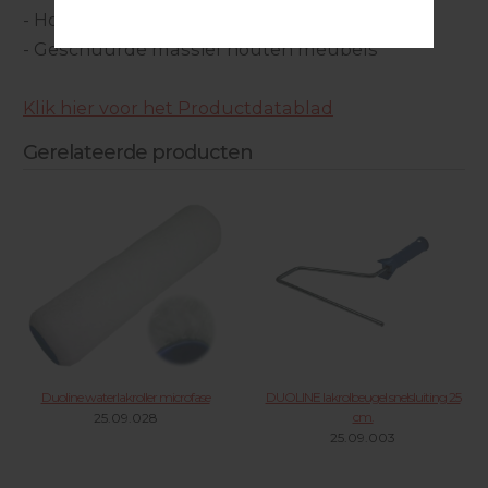
- Houten elementen bij binnen timmerwerk
- Geschuurde massief houten meubels
Klik hier voor het Productdatablad
Gerelateerde producten
Duoline waterlakroller microfase
DUOLINE lakrolbeugel snelsluiting 25
cm.
25.09.028
25.09.003