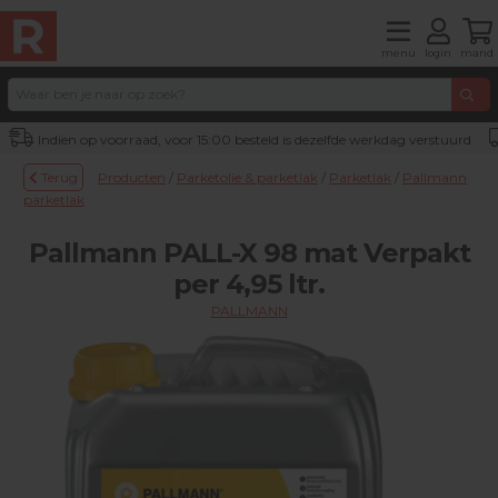
menu
login
mand
Indien op voorraad, voor 15:00 besteld is dezelfde werkdag verstuurd
Terug
Producten
/
Parketolie & parketlak
/
Parketlak
/
Pallmann
parketlak
Pallmann PALL-X 98 mat Verpakt
per 4,95 ltr.
PALLMANN