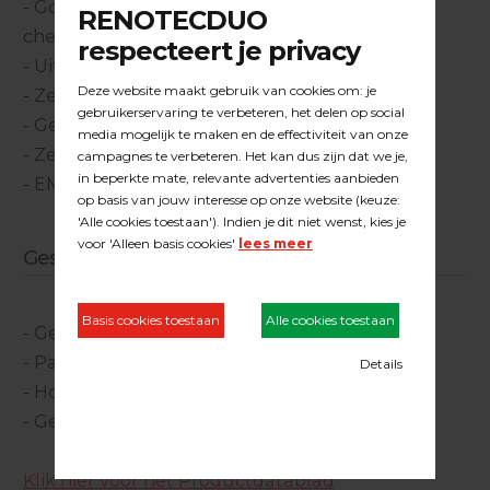
- Goed bestand tegen mechanische- en
chemische belasting
- Uitstekend vulvermogen
- Zeer snel drogend
- Gemakkelijk en aanzetvrij te verwerken
- Zeer slijtvast
- EMICODE EC 1 PLUS / Zeer emissiearm
Geschikt voor:
- Geschuurde parketvloeren
- Parket op vloerverwarming
- Houten elementen bij binnen timmerwerk
- Geschuurde massief houten meubels
Klik hier voor het Productdatablad