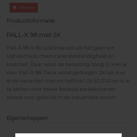
Bestellen
Productinformatie
PALL-X 98 mat 2K
Pall-X 98 is de juiste keuze als het gaat om
slijtvastheid, chemicaliënbestendigheid en
kwaliteit. Daar waar de belasting hoog is, kies je
voor Pall-X 98. Deze watergedragen 2K lak is er
in de varianten mat en halfmat (31.50.014) en is in
te zetten voor zwaar belaste parketvloeren
alsook voor gebruik in de industriële sector.
Eigenschappen