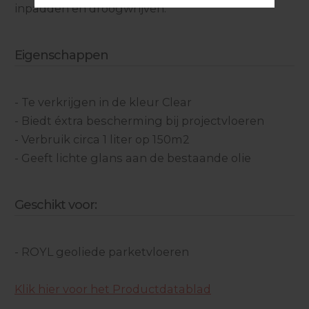
inpadden en droogwrijven.
Eigenschappen
- Te verkrijgen in de kleur Clear
- Biedt éxtra bescherming bij projectvloeren
- Verbruik circa 1 liter op 150m2
- Geeft lichte glans aan de bestaande olie
Geschikt voor:
- ROYL geoliede parketvloeren
Klik hier voor het Productdatablad