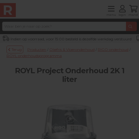
menu
login
mand
Indien op voorraad, voor 15:00 besteld is dezelfde werkdag verstuurd
Terug
Producten
/
Oliefris & Vloeronderhoud
/
RIGO onderhoud
/
ROYL onderhoudsprogramma
ROYL Project Onderhoud 2K 1
liter