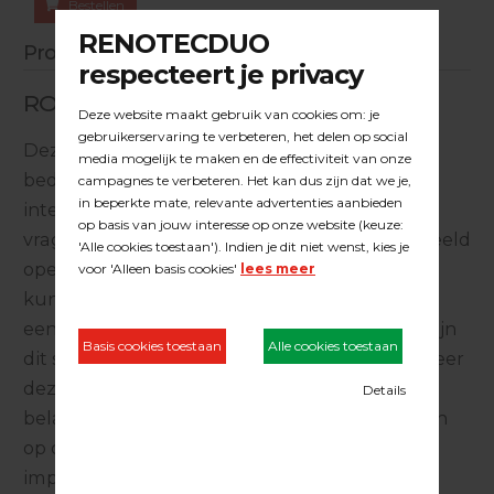
Bestellen
Productinformatie
ROYL Project onderhoud 2K Clear
Deze 2k project onderhoudsolie van ROYL is
bedoeld als éxtra beschermende laag in hoog
intensief belopen ruimtes. Projectvloeren die
vragen om éxtra bescherming, zoals bijvoorbeeld
openbare ruimtes, musea & winkelcentra,
kunnen met dit product worden voorzien van
een laag ROYL Project onderhoud. Hierdoor zijn
dit soort vloeren maximaal beschermd, wanneer
deze te maken krijgen met ultra intensieve
belastingen. Dit product laat zich makkelijk en
op dezelfde manier verwerken als de
impregneerolie: Spaarzaam aanbrengen,