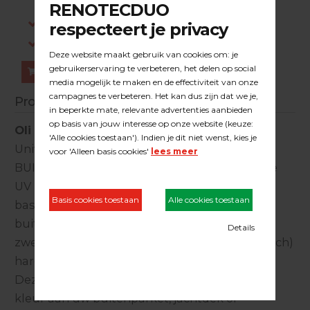
dezelfde werkdag verstuurd.
Gratis verzending in NL vanaf €200,-
Log in om prijzen te zien.
Bestellen
Productinformatie
Oli Natura Teak
Universele teakolie van OLI-NATURA voor
BUITEN met een zeer duurzame en effectieve
UV bescherming voor weersbestendige
basisbehandeling en onderhoud van
buitenparket, jachtdekken, terrassen,
zwembadranden en tuinmeubilair van (exotisch)
hardhout of drukgeïmpregneerd zachthout.
Deze OLI-NATURA teakolie geeft een mooie
kleur aan uw buitenparket, jachtdek of