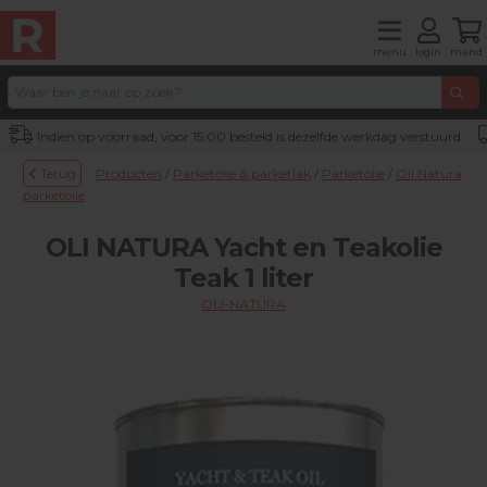
menu
login
mand
Indien op voorraad, voor 15:00 besteld is dezelfde werkdag verstuurd
Terug
Producten
/
Parketolie & parketlak
/
Parketolie
/
Oli Natura
parketolie
OLI NATURA Yacht en Teakolie
Teak 1 liter
OLI-NATURA