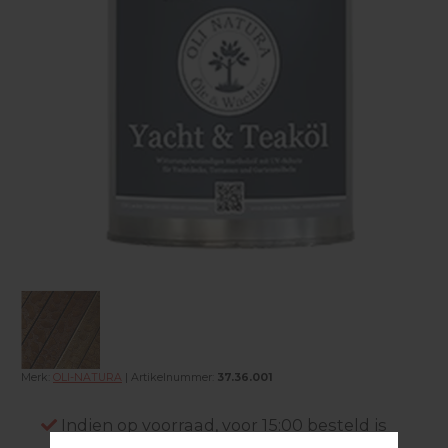
Merk:
OLI-NATURA
| Artikelnummer:
37.36.001
Indien op voorraad, voor 15:00 besteld is